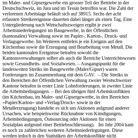
im Maler- und Gipsergewerbe ein grosser Teil der Betriebe in der
Deutschschweiz, im Jura und im Tessin betroffen war. Die Zahl der
verlorenen Arbeitstage beläuft sich auf 38915. Sechs der acht
erfassten Streikereignisse dauerten dabei länger als einen Tag. Eine
Untergliederung nach Wirtschaftszweigen ergibt je zwei
Arbeitsniederlegungen im Baugewerbe, in der Öffentlichen
(kantonalen) Verwaltung sowie im Papier-, Karton-, Druck- und
Verlagsgewerbe. Im Weiteren entfielen je ein Ereignis auf den
Küchenbau sowie die Erzeugung und Bearbeitung von Metall. Die
beiden kantonalen Ereignisse betrafen sowohl die
Kantonsverwaltungen selber als auch die Bereiche Unterrichtswesen
sowie Gesundheits- und Sozialwesen. – Ausgangspunkt für die
landesweiten Streiks im Baugewerbe (Maler/Gipser) waren
Forderungen im Zusammenhang mit dem GAV. – Die Streiks in
den Bereichen der Öffentlichen Verwaltung zweier Westschweizer
Kantone betrafen in erster Linie Lohnforderungen, in zweiter Linie
die Arbeitsbedingungen. – Bei den übrigen fünf Arbeitskonflikten
(im Küchenbau, im Maler- und Gipsergewerbe, in den Bereichen
«Papier/Karton» und «Verlag/Druck» sowie in der
Metallerzeugung) handelte es sich um Aktionen aufgrund anderer
Ursachen, wie beispielsweise Rücknahme von Kündigungen,
Arbeitsbedingungen, Outsourcing oder Aktionen für einen
Sozialplan aufgrund einer Betriebsschliessung). Im Jahr 2004 kam
es noch zu zahlreichen weiteren Arbeitsniederlegungen. Diese
werden jedoch in den Statistiken der Arbeitskonflikte nicht