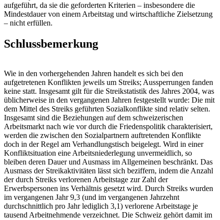
aufgeführt, da sie die geforderten Kriterien – insbesondere die
Mindestdauer von einem Arbeitstag und wirtschaftliche Zielsetzung
– nicht erfüllen.
Schlussbemerkung
Wie in den vorhergehenden Jahren handelt es sich bei den
aufgetretenen Konflikten jeweils um Streiks; Aussperrungen fanden
keine statt. Insgesamt gilt für die Streikstatistik des Jahres 2004, was
üblicherweise in den vergangenen Jahren festgestellt wurde: Die mit
dem Mittel des Streiks geführten Sozialkonflikte sind relativ selten.
Insgesamt sind die Beziehungen auf dem schweizerischen
Arbeitsmarkt nach wie vor durch die Friedenspolitik charakterisiert,
werden die zwischen den Sozialpartnern auftretenden Konflikte
doch in der Regel am Verhandlungstisch beigelegt. Wird in einer
Konfliktsituation eine Arbeitsniederlegung unvermeidlich, so
bleiben deren Dauer und Ausmass im Allgemeinen beschränkt. Das
Ausmass der Streikaktivitäten lässt sich beziffern, indem die Anzahl
der durch Streiks verlorenen Arbeitstage zur Zahl der
Erwerbspersonen ins Verhältnis gesetzt wird. Durch Streiks wurden
im vergangenen Jahr 9,3 (und im vergangenen Jahrzehnt
durchschnittlich pro Jahr lediglich 3,1) verlorene Arbeitstage je
tausend Arbeitnehmende verzeichnet. Die Schweiz gehört damit im