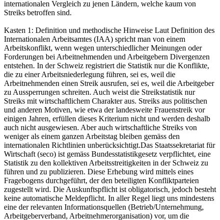
internationalen Vergleich zu jenen Ländern, welche kaum von
Streiks betroffen sind.
Kasten 1: Definition und methodische Hinweise
Laut Definition des
Internationalen Arbeitsamtes (IAA) spricht man von einem
Arbeitskonflikt, wenn wegen unterschiedlicher Meinungen oder
Forderungen bei Arbeitnehmenden und Arbeitgebern Divergenzen
entstehen. In der Schweiz registriert die Statistik nur die Konflikte,
die zu einer Arbeitsniederlegung führen, sei es, weil die
Arbeitnehmenden einen Streik ausrufen, sei es, weil die Arbeitgeber
zu Aussperrungen schreiten. Auch weist die Streikstatistik nur
Streiks mit wirtschaftlichem Charakter aus. Streiks aus politischen
und anderen Motiven, wie etwa der landesweite Frauenstreik vor
einigen Jahren, erfüllen dieses Kriterium nicht und werden deshalb
auch nicht ausgewiesen. Aber auch wirtschaftliche Streiks von
weniger als einem ganzen Arbeitstag bleiben gemäss den
internationalen Richtlinien unberücksichtigt.Das Staatssekretariat für
Wirtschaft (seco) ist gemäss Bundesstatistikgesetz verpflichtet, eine
Statistik zu den kollektiven Arbeitsstreitigkeiten in der Schweiz zu
führen und zu publizieren. Diese Erhebung wird mittels eines
Fragebogens durchgeführt, der den beteiligten Konfliktparteien
zugestellt wird. Die Auskunftspflicht ist obligatorisch, jedoch besteht
keine automatische Meldepflicht. In aller Regel liegt uns mindestens
eine der relevanten Informationsquellen (Betrieb/Unternehmung,
Arbeitgeberverband, Arbeitnehmerorganisation) vor, um die