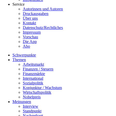
Service
Autorinnen und Autoren
Druckausgaben
Über uns
Kontakt
Datenschutz/Rechtliches
Impressum
Vorschau
Die App
Abo
Schwerpunkte
Themen
Arbeitsmarkt
Finanzen / Steuern
Finanzmärkte
International
Sozialpolitik
Konjunktur / Wachstum
Wirtschaftspolitik
Nobelpreis
Meinungen
Interview
Standpunkt
Nachgefragt