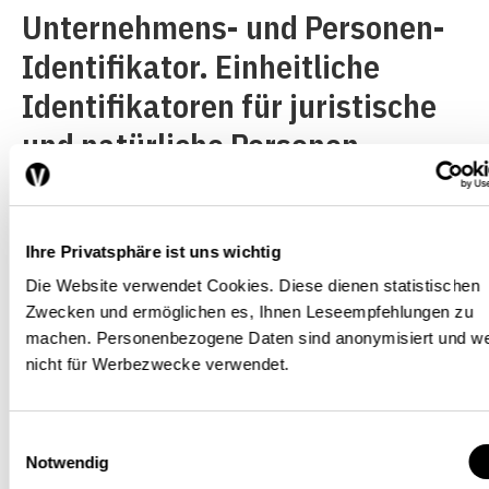
Unternehmens- und Personen-
Identifikator. Einheitliche
Identifikatoren für juristische
und natürliche Personen
erlauben einen durchgehenden
Datenfluss innerhalb von und
zwischen Prozessen und
Ihre Privatsphäre ist uns wichtig
Die Website verwendet Cookies. Diese dienen statistischen
Registern, dies sowohl bei der
Zwecken und ermöglichen es, Ihnen Leseempfehlungen zu
Eingabe und Pflege wie auch bei
machen. Personenbezogene Daten sind anonymisiert und w
nicht für Werbezwecke verwendet.
der Nutzung der Daten. Die
Einführung der digitalen
Einwilligungsauswahl
Signatur ergänzt die
Notwendig