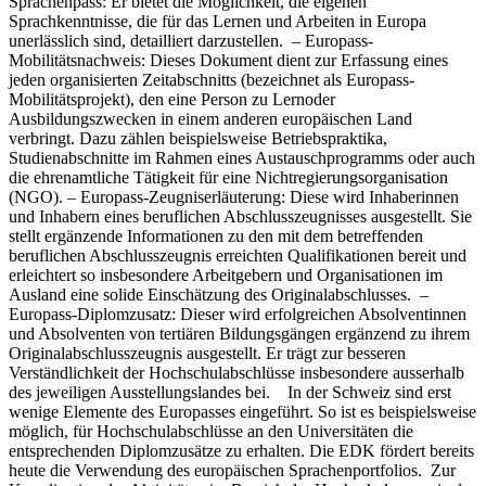
Sprachenpass: Er bietet die Möglichkeit, die eigenen
Sprachkenntnisse, die für das Lernen und Arbeiten in Europa
unerlässlich sind, detailliert darzustellen. – Europass-
Mobilitätsnachweis: Dieses Dokument dient zur Erfassung eines
jeden organisierten Zeitabschnitts (bezeichnet als Europass-
Mobilitätsprojekt), den eine Person zu Lernoder
Ausbildungszwecken in einem anderen europäischen Land
verbringt. Dazu zählen beispielsweise Betriebspraktika,
Studienabschnitte im Rahmen eines Austauschprogramms oder auch
die ehrenamtliche Tätigkeit für eine Nichtregierungsorganisation
(NGO). – Europass-Zeugniserläuterung: Diese wird Inhaberinnen
und Inhabern eines beruflichen Abschlusszeugnisses ausgestellt. Sie
stellt ergänzende Informationen zu den mit dem betreffenden
beruflichen Abschlusszeugnis erreichten Qualifikationen bereit und
erleichtert so insbesondere Arbeitgebern und Organisationen im
Ausland eine solide Einschätzung des Originalabschlusses. –
Europass-Diplomzusatz: Dieser wird erfolgreichen Absolventinnen
und Absolventen von tertiären Bildungsgängen ergänzend zu ihrem
Originalabschlusszeugnis ausgestellt. Er trägt zur besseren
Verständlichkeit der Hochschulabschlüsse insbesondere ausserhalb
des jeweiligen Ausstellungslandes bei. In der Schweiz sind erst
wenige Elemente des Europasses eingeführt. So ist es beispielsweise
möglich, für Hochschulabschlüsse an den Universitäten die
entsprechenden Diplomzusätze zu erhalten. Die EDK fördert bereits
heute die Verwendung des europäischen Sprachenportfolios. Zur