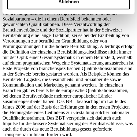
Ablehnen
grosser Bedeutung für die Positionierung der einzelnen Abschlüsse
in einem nationalen Qualifikationsrahmen. Damit beschreiben die
Branchenorganisationen – in enger Zusammenarbeit mit den
Sozialpartnern – die in einem Berufsfeld bekannten oder
gewünschten Qualifikationen. Diese Verantwortung der
Branchenverbände und der Sozialpartner hat in der Schweizer
Berufsbildung eine lange Tradition, sei es bei der Erarbeitung von
Verordnungen zur beruflichen Grundbildung oder von
Prüfungsordnungen für die höhere Berufsbildung. Allerdings erfolgt
die Definition der einzelnen Berufsbildungsabschlüsse nicht immer
mit der Optik einer Gesamtsystematik in einem Berufsfeld, weshalb
auf einem pragmatischen Weg eine Systematisierung anzustreben ist.
Erste Projekte von branchenspezifischen Qualifikationsrahmen sind
in der Schweiz bereits gestartet worden. Als Beispiele können das
Berufsfeld Logistik, die Gesundheits- und Sozialberufe sowie
Kommunikation und Marketing genannt werden. In einzelnen
Branchen gibt es bereits heute europäische Qualifikationsrahmen,
bei denen Berufsverbände mehrerer europäischer Länder
zusammengearbeitet haben. Das BBT beabsichtigt im Laufe des
Jahres 2006 auf der Basis der Erfahrungen in den ersten Projekten
die Herausgabe eines Leitfadens zur Gestaltung solcher nationaler
Qualifikationsrahmen. Das BBT verspricht sich dadurch auch
Impulse für die bessere Systematisierung der Berufsabschlüsse, was
auch die durch das neue Berufsbildungsgesetz geforderte
Transparenz im Inland fördern wird.