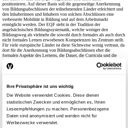
positionieren. Auf dieser Basis soll die gegenseitige Anerkennung
von Bildungsabschlüssen der teilnehmenden Länder erleichtert und
den Inhaberinnen und Inhabern von solchen Abschlüssen eine
verbesserte Mobilität in Bildung und auf dem Arbeitsmarkt
ermöglicht werden. Der EQF steht in der Tradition der
angelsächsischen Bildungssystematik, welche weniger den
Bildungsweg als vielmehr die sowohl durch formales als auch durch
nicht formales Lernen erworbenen Kompetenzen ins Zentrum stellt.
Für viele europäische Länder ist diese Sichtweise wenig vertraut, da
dort für die Anerkennung von Bildungsabschlüssen eher die
formalen Aspekte des Lernens, die Dauer, die Curricula und die
Zulassungsbedingungen zu Bildungs- und Studiengängen im
Vordergrund stehen. Für die Schweiz ist es deshalb von grösster
Bedeutung, dafür zu sorgen, dass auch die Bildungsleistungen,
welche durch die berufspraktische Bildung erworben wurden,
angerechnet werden können. Die Vernehmlassung des Entwurfs
Ihre Privatsphäre ist uns wichtig
zum EQF ist abgeschlossen. Die EU-Kommission wird
voraussichtlich im Frühling 2006 die Ergebnisse dieser Konsultation
Die Website verwendet Cookies. Diese dienen
bekannt geben und das weitere Vorgehen aufzeigen.
statistischen Zwecken und ermöglichen es, Ihnen
Nationaler Rahmen der Qualifikationen
Leseempfehlungen zu machen. Personenbezogene
(NQF)
Daten sind anonymisiert und werden nicht für
Werbezwecke verwendet.