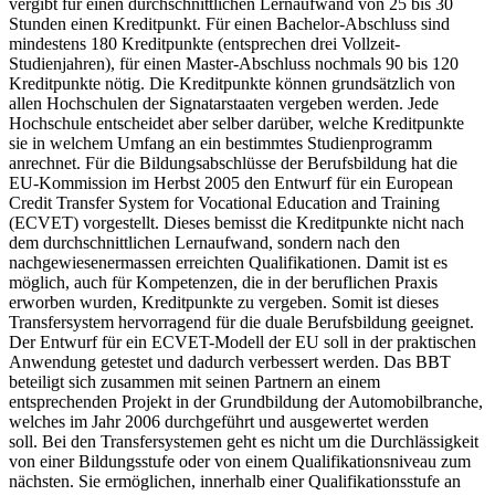
vergibt für einen durchschnittlichen Lernaufwand von 25 bis 30
Stunden einen Kreditpunkt. Für einen Bachelor-Abschluss sind
mindestens 180 Kreditpunkte (entsprechen drei Vollzeit-
Studienjahren), für einen Master-Abschluss nochmals 90 bis 120
Kreditpunkte nötig. Die Kreditpunkte können grundsätzlich von
allen Hochschulen der Signatarstaaten vergeben werden. Jede
Hochschule entscheidet aber selber darüber, welche Kreditpunkte
sie in welchem Umfang an ein bestimmtes Studienprogramm
anrechnet. Für die Bildungsabschlüsse der Berufsbildung hat die
EU-Kommission im Herbst 2005 den Entwurf für ein European
Credit Transfer System for Vocational Education and Training
(ECVET) vorgestellt. Dieses bemisst die Kreditpunkte nicht nach
dem durchschnittlichen Lernaufwand, sondern nach den
nachgewiesenermassen erreichten Qualifikationen. Damit ist es
möglich, auch für Kompetenzen, die in der beruflichen Praxis
erworben wurden, Kreditpunkte zu vergeben. Somit ist dieses
Transfersystem hervorragend für die duale Berufsbildung geeignet.
Der Entwurf für ein ECVET-Modell der EU soll in der praktischen
Anwendung getestet und dadurch verbessert werden. Das BBT
beteiligt sich zusammen mit seinen Partnern an einem
entsprechenden Projekt in der Grundbildung der Automobilbranche,
welches im Jahr 2006 durchgeführt und ausgewertet werden
soll. Bei den Transfersystemen geht es nicht um die Durchlässigkeit
von einer Bildungsstufe oder von einem Qualifikationsniveau zum
nächsten. Sie ermöglichen, innerhalb einer Qualifikationsstufe an