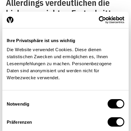
Allerdings verdeutlichen die
bisher erreichten Fortschritte,
dass man bei der Beurteilung
ihrer tatsächlichen Bedeutung
Ihre Privatsphäre ist uns wichtig
realistisch bleiben sollte. Es
Die Website verwendet Cookies. Diese dienen
muss noch einiges getan
statistischen Zwecken und ermöglichen es, Ihnen
werden, um die Verbindung von
Leseempfehlungen zu machen. Personenbezogene
Daten sind anonymisiert und werden nicht für
Wettbewerbspolitik und
Werbezwecke verwendet.
Regulierungsprozess zu
verstärken. – Die Examen zur
Einwilligungsauswahl
Notwendig
Marktöffnung begründen
Bedenken bezüglich der Art und
Präferenzen
Weise, wie der Handel im