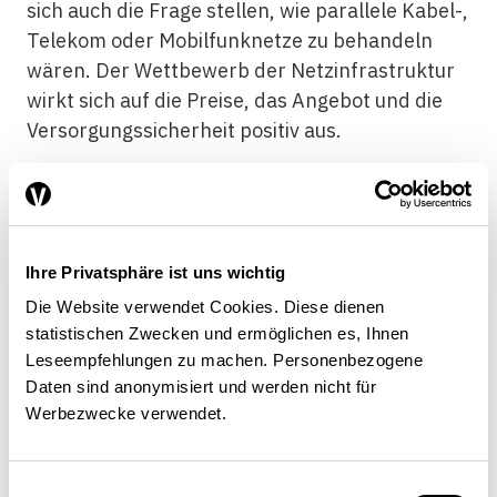
sich auch die Frage stellen, wie parallele Kabel-,
Telekom oder Mobilfunknetze zu behandeln
wären. Der Wettbewerb der Netzinfrastruktur
wirkt sich auf die Preise, das Angebot und die
Versorgungssicherheit positiv aus.
Es braucht eine klare Strategie
Ihre Privatsphäre ist uns wichtig
Die Website verwendet Cookies. Diese dienen
Spezielle Massnahmen zur Sicherstellung der
statistischen Zwecken und ermöglichen es, Ihnen
Eigenständigkeit von Swisscom reduzieren den
Leseempfehlungen zu machen. Personenbezogene
Daten sind anonymisiert und werden nicht für
Verkaufserlös oder schränken den
Werbezwecke verwendet.
strategischen Spielraum ein. Zu Recht
verzichtet der Bundesrat auf die Ausgabe einer
Volksaktie. Sie hätte das anvisierte Ziel der
Einwilligungsauswahl