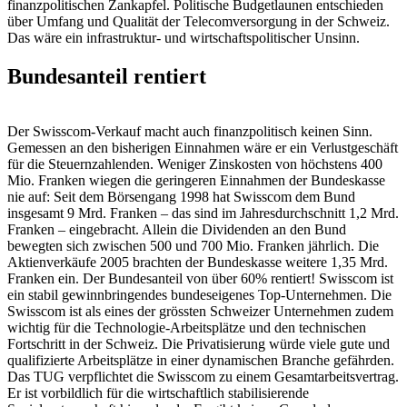
finanzpolitischen Zankapfel. Politische Budgetlaunen entschieden
über Umfang und Qualität der Telecomversorgung in der Schweiz.
Das wäre ein infrastruktur- und wirtschaftspolitischer Unsinn.
Bundesanteil rentiert
Der Swisscom-Verkauf macht auch finanzpolitisch keinen Sinn.
Gemessen an den bisherigen Einnahmen wäre er ein Verlustgeschäft
für die Steuernzahlenden. Weniger Zinskosten von höchstens 400
Mio. Franken wiegen die geringeren Einnahmen der Bundeskasse
nie auf: Seit dem Börsengang 1998 hat Swisscom dem Bund
insgesamt 9 Mrd. Franken – das sind im Jahresdurchschnitt 1,2 Mrd.
Franken – eingebracht. Allein die Dividenden an den Bund
bewegten sich zwischen 500 und 700 Mio. Franken jährlich. Die
Aktienverkäufe 2005 brachten der Bundeskasse weitere 1,35 Mrd.
Franken ein. Der Bundesanteil von über 60% rentiert! Swisscom ist
ein stabil gewinnbringendes bundeseigenes Top-Unternehmen. Die
Swisscom ist als eines der grössten Schweizer Unternehmen zudem
wichtig für die Technologie-Arbeitsplätze und den technischen
Fortschritt in der Schweiz. Die Privatisierung würde viele gute und
qualifizierte Arbeitsplätze in einer dynamischen Branche gefährden.
Das TUG verpflichtet die Swisscom zu einem Gesamtarbeitsvertrag.
Er ist vorbildlich für die wirtschaftlich stabilisierende