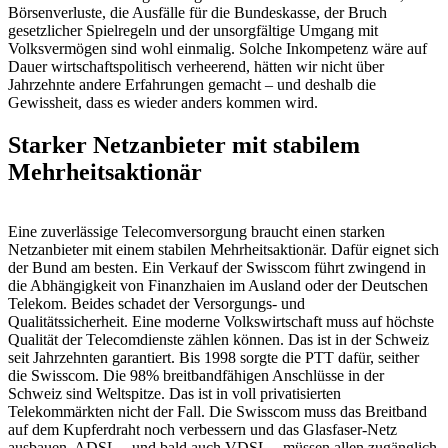
Börsenverluste, die Ausfälle für die Bundeskasse, der Bruch
gesetzlicher Spielregeln und der unsorgfältige Umgang mit
Volksvermögen sind wohl einmalig. Solche Inkompetenz wäre auf
Dauer wirtschaftspolitisch verheerend, hätten wir nicht über
Jahrzehnte andere Erfahrungen gemacht – und deshalb die
Gewissheit, dass es wieder anders kommen wird.
Starker Netzanbieter mit stabilem
Mehrheitsaktionär
Eine zuverlässige Telecomversorgung braucht einen starken
Netzanbieter mit einem stabilen Mehrheitsaktionär. Dafür eignet sich
der Bund am besten. Ein Verkauf der Swisscom führt zwingend in
die Abhängigkeit von Finanzhaien im Ausland oder der Deutschen
Telekom. Beides schadet der Versorgungs- und
Qualitätssicherheit. Eine moderne Volkswirtschaft muss auf höchste
Qualität der Telecomdienste zählen können. Das ist in der Schweiz
seit Jahrzehnten garantiert. Bis 1998 sorgte die PTT dafür, seither
die Swisscom. Die 98% breitbandfähigen Anschlüsse in der
Schweiz sind Weltspitze. Das ist in voll privatisierten
Telekommärkten nicht der Fall. Die Swisscom muss das Breitband
auf dem Kupferdraht noch verbessern und das Glasfaser-Netz
ausbauen. ADSL – und bald auch VDSL – müssen allen zugänglich