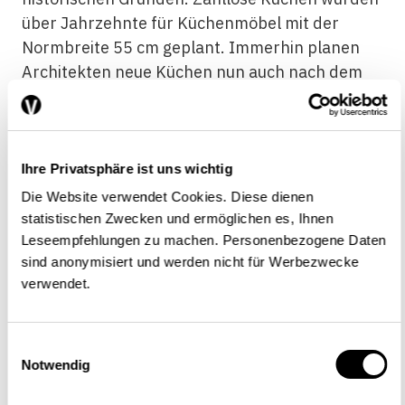
über Jahrzehnte für Küchenmöbel mit der
Normbreite 55 cm geplant. Immerhin planen
Architekten neue Küchen nun auch nach dem
europäischen Standardmass von 60 cm. Im
Bereich Bau und Baumärkte verteuern noch
einige weitere Schweizer Normen viele
Produkte. Bei Elektrogeräten, Armaturen oder
Ihre Privatsphäre ist uns wichtig
Öfen hat der Kunde Mühe auszuweichen, will er
Die Website verwendet Cookies. Diese dienen
nicht Stecker ändern, Gewinde auswechseln
statistischen Zwecken und ermöglichen es, Ihnen
Leseempfehlungen zu machen. Personenbezogene Daten
oder riskieren, dass er mit Vorschriften der
sind anonymisiert und werden nicht für Werbezwecke
kantonalen Feuerversicherungen in Konflikt
verwendet.
gerät. So gilt etwa bei den Armaturen in der
Schweiz die Anschlussnorm von 153 mm;
hingegen gelten in der EU 150 mm. Eine
Einwilligungsauswahl
deutsche Firma produziert Armaturen speziell
Notwendig
für den Schweizer Markt. Diese Produktion