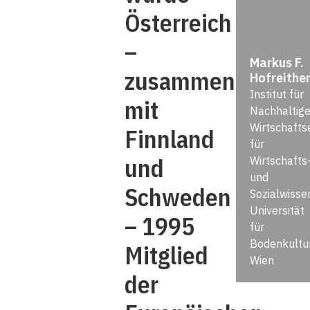
Österreich
–
Markus F.
zusammen
Hofreithe
Institut für
mit
Nachhaltig
Wirtschaft
Finnland
für
und
Wirtschafts
und
Schweden
Sozialwisse
Universität
– 1995
für
Bodenkultur
Mitglied
Wien
der