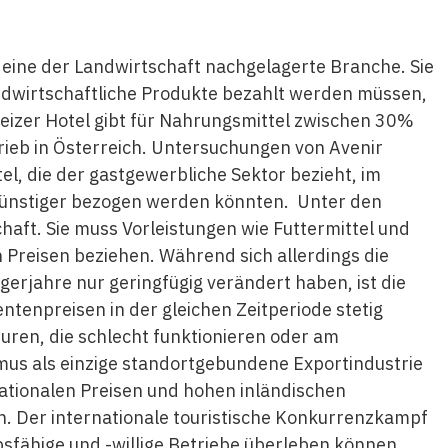
e eine der Landwirtschaft nachgelagerte Branche. Sie
andwirtschaftliche Produkte bezahlt werden müssen,
weizer Hotel gibt für Nahrungsmittel zwischen 30%
rieb in Österreich. Untersuchungen von Avenir
l, die der gastgewerbliche Sektor bezieht, im
günstiger bezogen werden könnten. Unter den
haft. Sie muss Vorleistungen wie Futtermittel und
 Preisen beziehen. Während sich allerdings die
gerjahre nur geringfügig verändert haben, ist die
enpreisen in der gleichen Zeitperiode stetig
turen, die schlecht funktionieren oder am
mus als einzige standortgebundene Exportindustrie
nationalen Preisen und hohen inländischen
. Der internationale touristische Konkurrenzkampf
bsfähige und -willige Betriebe überleben können.