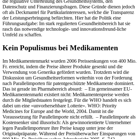
die regulative Unterteilung des Gesundheitssystems, den
Datenschutz und Finanzierungsfragen. Diese Gründe dienen jedoch
oft als Deckmantel für Partikularinteressen, welche die Transparenz
der Leistungserbringung befürchten. Hier hat die Politik eine
Führungsaufgabe: Im stark regulierten Gesundheitsbereich hat sie
rasch das notwendige technologie- und innovationsfreund-liche
Umfeld zu schaffen.
Kein Populismus bei Medikamenten
Im Medikamentenmarkt wurden 2006 Preissenkungen von 400 Mio.
Fr. erreicht, indem die Preise älterer Produkte gesenkt und die
Verwendung von Generika gefördert wurden. Trotzdem wird die
Diskussion um Gesundheitsreformen weiterhin von der Forderung
nach Parallelimporten für patentgeschützte Medikamente dominiert.
Das ist gerade im Pharmabereich absurd: – Ein gemeinsamer EU-
Medikamentenmarkt existiert nicht: Medikamentenpreise werden
durch die Mitgliedstaaten festgelegt. Für die WHO handelt es sich
dabei um eine «unvorhersehbare Lotterie». WHO: Priority
Medicines for Europe and the World, 2004. Damit ist die
Voraussetzung für Parallelimporte nicht erfüllt. – Parallelimporte als
Kostensenker sind illusorisch: Als gewinnorientierte Unternehmer
legen Parallelimporteure ihre Preise knapp unter jene der
Originalpräparate. Während der Preisüberwacher Einsparungen von