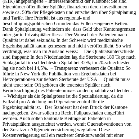
(KfK) angeprangerte – Interessenkonflikt der Kantone: Sie sind
Eigentümer öffentlicher Spitäler, finanzieren deren Investitionen
sowie ca. 50% der Pflegekosten und entscheiden über Spitalplanung
und Tarife. Ihre Priorität ist aus regional- und
beschäftigungspolitischen Gründen das Füllen «eigener» Betten.
Dank Spitalplanung verhindern sie, dass Geld über Kantonsgrenzen
oder gar in Privatspitäler fliesst. Der Wunsch der Patienten nach
Qualität ist dabei sekundär. In der Schweiz wird medizinische
Ergebnisqualität kaum gemessen und nicht veröffentlicht. So wird
verdrängt, was man im Ausland weiss: – Die Qualitätsunterschiede
sind frappant: In den Niederlanden lag die Sterberate 180 Tage nach
Schlaganfall im schlechtesten Spital bei 32%; im 20-schlechtesten
lag sie noch bei 14,5%. – Transparenz verbessert die Qualität: So
führte in New York die Publikation von Ergebnisdaten bei
Herzoperationen zur tiefsten Sterberate der USA. – Qualität muss
nicht teuer sein: Oft gehören die teuersten Spitäler nach
Berücksichtigung des Patientenmixes zu den qualitativ schlechten.
– Wichtiger als die Spitalgrösse ist die Spezialisierung, da die
Fallzahl pro Abteilung und Operateur zentral für die
Ergebnisqualität ist. Der Ständerat hat dem Druck der Kantone
nachgegeben. Zwar sollen zu Recht Fallpauschalen eingeführt
werden. Auch sollen kantonale Beiträge an Patienten in
Privatspitälern ausgerichtet werden, womit Quersubventionen von
der Zusatzzur Allgemeinversicherung wegfallen. Diese
Kostenverlagerung soll ein rascherer Strukturwandel mit einer