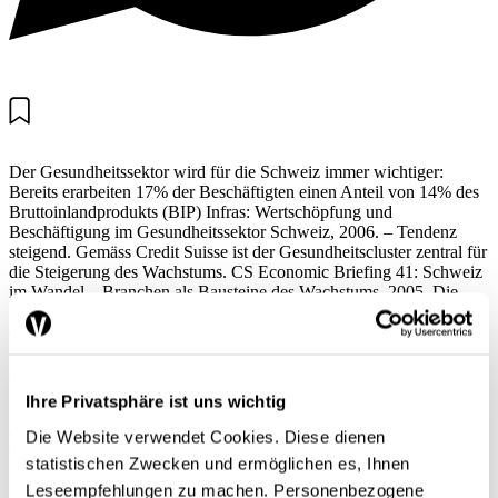
Der Gesundheitssektor wird für die Schweiz immer wichtiger:
Bereits erarbeiten 17% der Beschäftigten einen Anteil von 14% des
Bruttoinlandprodukts (BIP) Infras: Wertschöpfung und
Beschäftigung im Gesundheitssektor Schweiz, 2006. – Tendenz
steigend. Gemäss Credit Suisse ist der Gesundheitscluster zentral für
die Steigerung des Wachstums. CS Economic Briefing 41: Schweiz
im Wandel – Branchen als Bausteine des Wachstums, 2005. Die
Freude ist aber nicht ungetrübt: Neben wettbewerbsfähigen,
exportorientierten Branchen kranken staatlich regulierte und
kontrollierte Bereiche wie die Spitäler an einer tiefen Produktivität.
Auch belasten Zwangsabgaben den Steuer- und Prämienzahler
immer mehr. Unklar ist, wie stark der Kostenanstieg auf
Ihre Privatsphäre ist uns wichtig
Fehlversorgung oder auf medizinischen Fortschritt und
demografische Veränderung zurückzuführen ist. Während Ersteres
Die Website verwendet Cookies. Diese dienen
volkswirtschaftlich schädlich ist, stellt Letzteres eine u.a. über die
statistischen Zwecken und ermöglichen es, Ihnen
flexible Erhöhung des AHV-Alters amortisierbare Investition dar.
Leseempfehlungen zu machen. Personenbezogene