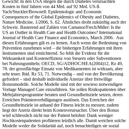
Gewicht: In den USA stiegen die durch Diabetes verursachten
Kosten in fünf Jahren von 44 Mrd. auf 92 Mrd. US-$.
Yach/Stuckler/Brownell: Epidemiologic and Economic
Consequences of the Global Epidemics of Obesity and Diabetes,
Nature Medicine, 1/2006, S. 62. Ähnliches droht zukünftig auch der
Schweiz. Basierend auf Zahlen von Camanor/Frech/Miller: Is the
US an Outlier in Health Care and Health Outcomes? International
Journal of Health Care Finance and Economics, March 2006. Aus
diesen Erfahrungen gilt es zu lernen. Auch wenn die Bedeutung von
Prävention zunehmen wird – die bisherigen Erfahrungen mit ihren
Instrumenten sind ernüchternd. So fehlt die Evidenz für die
Wirksamkeit und Kosteneffizienz von Steuern oder Subventionen
bei Nahrungsmitteln; OECD, SG/ADHOC/HEA(2004)12, Rz 49,
78. der grossflächige Einsatz von Medikamenten ist wirksam, aber
sehr teuer. Ibid. Rz 53, 71. Notwendig – und von der Bevölkerung
gefordert – sind deshalb individuelle Anreize über freiwillige
Bonusmodelle. Solche Modelle sind mit der sowieso notwendigen
Vorlage Managed Care einzuführen. Sie sollen Risikopatienten über
Mehrjahresprogramme beraten und Gesundheitsziele setzen, deren
Erreichen Prämienverbilligungen auslösen. Das Erreichen der
Gesundheitsziele ist anhand der Fitness leicht zu messen; zudem
liegt der Anreiz direkt beim Kostenverursacher. Über den Bonus
wird schliesslich nicht nur der Patient belohnt: Dank weniger
Hochkostenpatienten profitieren letztlich alle. Damit weichen solche
Modelle weder die Solidarität auf, noch benachteiligen sie sozial