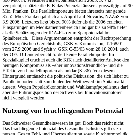
800 Mio. Fr. Preisüberwacher, Jahresbericht 2005, S. 742.
verspricht, schätzte die KfK das Potenzial äusserst grosszügig auf 90
Mio. Franken. Die Parallelimporteure bieten ihrerseits nur gerade
35-55 Mio. Franken jährlich an. Angriff auf Novartis, NZZaS vom
3.9.2006. Letzteres liegt bis zu 90% tiefer als die 2006 erzielten
Einsparungen im Medikamentenbereich und gar bis zu 98% tiefer
als die Schätzungen der IDA-Fiso zum Sparpotenzial im
Spitalbereich. Diese Argumentation entspricht der Rechtsprechung
des Europäischen Gerichtshofs; GSK v. Kommission, T-168/01
vom 27.9.2006 und Syfait v. GSK C-53/03 vom 28.10.2004. auch
der OECD-Länderbericht fordert keine Parallelimporte. Im
Spezialkapitel erachtet auch die KfK nach detaillierter Analyse den
heutigen Kompromiss als «eher innovationsfreundlich» und die
Effekte von Parallelimporten als unklar (S. 86). Vor diesem
Hintergrund enttäuscht die politische Diskussion, die sich lieber zu
Parallelimporten statt zum fehlenden Wettbewerb im Spitalmarkt
äussert. Wegen Populärökonomie und Wahlkampfpopulismus darf
aber die Führungsposition der Schweiz bei Innovationsmotoren
nicht verspielt werden.
Nutzung von brachliegendem Potenzial
Das Schweizer Gesundheitswesen ist gut. Doch das reicht nicht:
Das brachliegende Potenzial des Gesundheitsclusters gilt es zu
nutzen. Gegen Fehl- und Überregulierung sowie Kirchturmpolitik