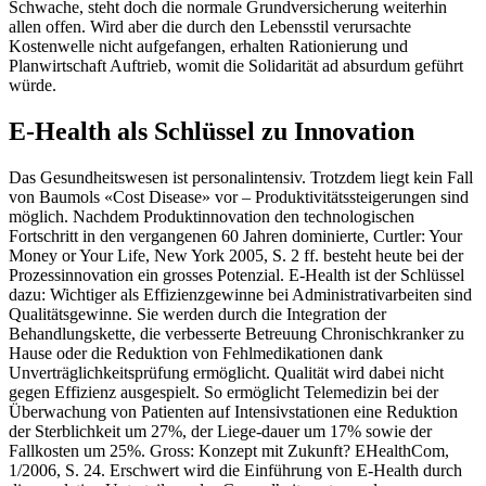
Schwache, steht doch die normale Grundversicherung weiterhin
allen offen. Wird aber die durch den Lebensstil verursachte
Kostenwelle nicht aufgefangen, erhalten Rationierung und
Planwirtschaft Auftrieb, womit die Solidarität ad absurdum geführt
würde.
E-Health als Schlüssel zu Innovation
Das Gesundheitswesen ist personalintensiv. Trotzdem liegt kein Fall
von Baumols «Cost Disease» vor – Produktivitätssteigerungen sind
möglich. Nachdem Produktinnovation den technologischen
Fortschritt in den vergangenen 60 Jahren dominierte, Curtler: Your
Money or Your Life, New York 2005, S. 2 ff. besteht heute bei der
Prozessinnovation ein grosses Potenzial. E-Health ist der Schlüssel
dazu: Wichtiger als Effizienzgewinne bei Administrativarbeiten sind
Qualitätsgewinne. Sie werden durch die Integration der
Behandlungskette, die verbesserte Betreuung Chronischkranker zu
Hause oder die Reduktion von Fehlmedikationen dank
Unverträglichkeitsprüfung ermöglicht. Qualität wird dabei nicht
gegen Effizienz ausgespielt. So ermöglicht Telemedizin bei der
Überwachung von Patienten auf Intensivstationen eine Reduktion
der Sterblichkeit um 27%, der Liege-dauer um 17% sowie der
Fallkosten um 25%. Gross: Konzept mit Zukunft? EHealthCom,
1/2006, S. 24. Erschwert wird die Einführung von E-Health durch