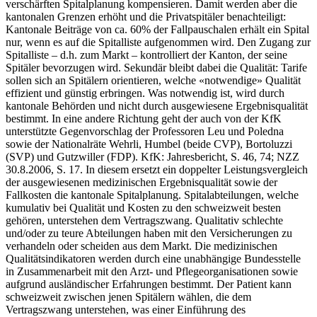
verschärften Spitalplanung kompensieren. Damit werden aber die
kantonalen Grenzen erhöht und die Privatspitäler benachteiligt:
Kantonale Beiträge von ca. 60% der Fallpauschalen erhält ein Spital
nur, wenn es auf die Spitalliste aufgenommen wird. Den Zugang zur
Spitalliste – d.h. zum Markt – kontrolliert der Kanton, der seine
Spitäler bevorzugen wird. Sekundär bleibt dabei die Qualität: Tarife
sollen sich an Spitälern orientieren, welche «notwendige» Qualität
effizient und günstig erbringen. Was notwendig ist, wird durch
kantonale Behörden und nicht durch ausgewiesene Ergebnisqualität
bestimmt. In eine andere Richtung geht der auch von der KfK
unterstützte Gegenvorschlag der Professoren Leu und Poledna
sowie der Nationalräte Wehrli, Humbel (beide CVP), Bortoluzzi
(SVP) und Gutzwiller (FDP). KfK: Jahresbericht, S. 46, 74; NZZ
30.8.2006, S. 17. In diesem ersetzt ein doppelter Leistungsvergleich
der ausgewiesenen medizinischen Ergebnisqualität sowie der
Fallkosten die kantonale Spitalplanung. Spitalabteilungen, welche
kumulativ bei Qualität und Kosten zu den schweizweit besten
gehören, unterstehen dem Vertragszwang. Qualitativ schlechte
und/oder zu teure Abteilungen haben mit den Versicherungen zu
verhandeln oder scheiden aus dem Markt. Die medizinischen
Qualitätsindikatoren werden durch eine unabhängige Bundesstelle
in Zusammenarbeit mit den Arzt- und Pflegeorganisationen sowie
aufgrund ausländischer Erfahrungen bestimmt. Der Patient kann
schweizweit zwischen jenen Spitälern wählen, die dem
Vertragszwang unterstehen, was einer Einführung des