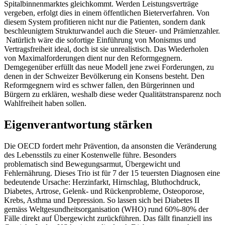
Spitalbinnenmarktes gleichkommt. Werden Leistungsverträge
vergeben, erfolgt dies in einem öffentlichen Bieterverfahren. Von
diesem System profitieren nicht nur die Patienten, sondern dank
beschleunigtem Strukturwandel auch die Steuer- und Prämienzahler.
Natürlich wäre die sofortige Einführung von Monismus und
Vertragsfreiheit ideal, doch ist sie unrealistisch. Das Wiederholen
von Maximalforderungen dient nur den Reformgegnern.
Demgegenüber erfüllt das neue Modell jene zwei Forderungen, zu
denen in der Schweizer Bevölkerung ein Konsens besteht. Den
Reformgegnern wird es schwer fallen, den Bürgerinnen und
Bürgern zu erklären, weshalb diese weder Qualitätstransparenz noch
Wahlfreiheit haben sollen.
Eigenverantwortung stärken
Die OECD fordert mehr Prävention, da ansonsten die Veränderung
des Lebensstils zu einer Kostenwelle führe. Besonders
problematisch sind Bewegungsarmut, Übergewicht und
Fehlernährung. Dieses Trio ist für 7 der 15 teuersten Diagnosen eine
bedeutende Ursache: Herzinfarkt, Hirnschlag, Bluthochdruck,
Diabetes, Artrose, Gelenk- und Rückenprobleme, Osteoporose,
Krebs, Asthma und Depression. So lassen sich bei Diabetes II
gemäss Weltgesundheitsorganisation (WHO) rund 60%-80% der
Fälle direkt auf Übergewicht zurückführen. Das fällt finanziell ins