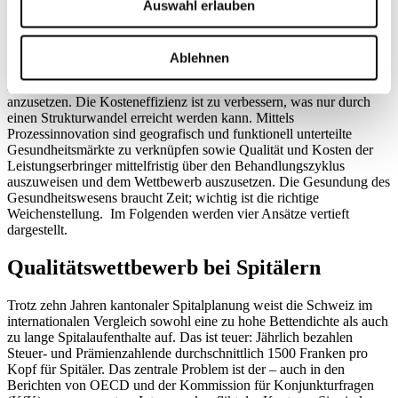
Auswahl erlauben
Krankheiten; – Stärkung des Wachstumsclusters «Gesundheit».
Die aufdatierten Zahlen der Interdepartementalen Arbeitsgruppe
«Finanzierungsperspektiven der Sozialversicherungen» (IDA-FiSo)
zeigen, dass im stationären Bereich mit 3 Mrd. Franken das grösste
Ablehnen
Sparpotenzial liegt, gefolgt von neuen Versicherungsformen und
stärkerer Eigenverantwortung im ambulanten Bereich. Hier gilt es
anzusetzen. Die Kosteneffizienz ist zu verbessern, was nur durch
einen Strukturwandel erreicht werden kann. Mittels
Prozessinnovation sind geografisch und funktionell unterteilte
Gesundheitsmärkte zu verknüpfen sowie Qualität und Kosten der
Leistungserbringer mittelfristig über den Behandlungszyklus
auszuweisen und dem Wettbewerb auszusetzen. Die Gesundung des
Gesundheitswesens braucht Zeit; wichtig ist die richtige
Weichenstellung. Im Folgenden werden vier Ansätze vertieft
dargestellt.
Qualitätswettbewerb bei Spitälern
Trotz zehn Jahren kantonaler Spitalplanung weist die Schweiz im
internationalen Vergleich sowohl eine zu hohe Bettendichte als auch
zu lange Spitalaufenthalte auf. Das ist teuer: Jährlich bezahlen
Steuer- und Prämienzahlende durchschnittlich 1500 Franken pro
Kopf für Spitäler. Das zentrale Problem ist der – auch in den
Berichten von OECD und der Kommission für Konjunkturfragen