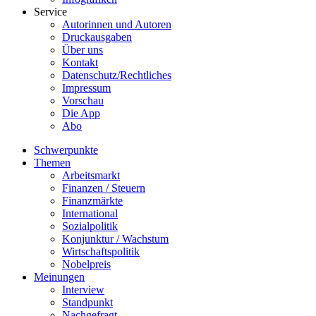
Service
Autorinnen und Autoren
Druckausgaben
Über uns
Kontakt
Datenschutz/Rechtliches
Impressum
Vorschau
Die App
Abo
Schwerpunkte
Themen
Arbeitsmarkt
Finanzen / Steuern
Finanzmärkte
International
Sozialpolitik
Konjunktur / Wachstum
Wirtschaftspolitik
Nobelpreis
Meinungen
Interview
Standpunkt
Nachgefragt