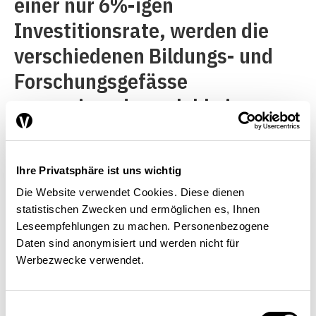
einer nur 6%-igen
Investitionsrate, werden die
verschiedenen Bildungs- und
Forschungsgefässe
gegeneinander zu lobbyieren
beginnen (müssen) – der «Worst
Case» für die Entwicklung
Ihre Privatsphäre ist uns wichtig
unseres gesamten Bildungs-
Die Website verwendet Cookies. Diese dienen
und Forschungssystems. Davon
statistischen Zwecken und ermöglichen es, Ihnen
würde in erster Linie die immer
Leseempfehlungen zu machen. Personenbezogene
Daten sind anonymisiert und werden nicht für
stärker wuchernde
Werbezwecke verwendet.
Bildungsbürokratie profitieren,
die die Leistungsaufträge und
Einwilligungsauswahl