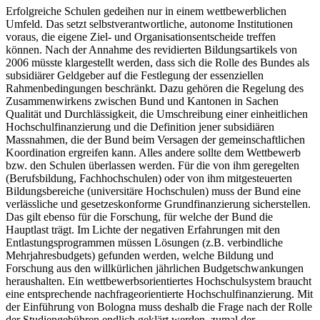
Erfolgreiche Schulen gedeihen nur in einem wettbewerblichen
Umfeld. Das setzt selbstverantwortliche, autonome Institutionen
voraus, die eigene Ziel- und Organisationsentscheide treffen
können. Nach der Annahme des revidierten Bildungsartikels von
2006 müsste klargestellt werden, dass sich die Rolle des Bundes als
subsidiärer Geldgeber auf die Festlegung der essenziellen
Rahmenbedingungen beschränkt. Dazu gehören die Regelung des
Zusammenwirkens zwischen Bund und Kantonen in Sachen
Qualität und Durchlässigkeit, die Umschreibung einer einheitlichen
Hochschulfinanzierung und die Definition jener subsidiären
Massnahmen, die der Bund beim Versagen der gemeinschaftlichen
Koordination ergreifen kann. Alles andere sollte dem Wettbewerb
bzw. den Schulen überlassen werden. Für die von ihm geregelten
(Berufsbildung, Fachhochschulen) oder von ihm mitgesteuerten
Bildungsbereiche (universitäre Hochschulen) muss der Bund eine
verlässliche und gesetzeskonforme Grundfinanzierung sicherstellen.
Das gilt ebenso für die Forschung, für welche der Bund die
Hauptlast trägt. Im Lichte der negativen Erfahrungen mit den
Entlastungsprogrammen müssen Lösungen (z.B. verbindliche
Mehrjahresbudgets) gefunden werden, welche Bildung und
Forschung aus den willkürlichen jährlichen Budgetschwankungen
heraushalten. Ein wettbewerbsorientiertes Hochschulsystem braucht
eine entsprechende nachfrageorientierte Hochschulfinanzierung. Mit
der Einführung von Bologna muss deshalb die Frage nach der Rolle
der Studiengebühren endlich geklärt werden, zumal der