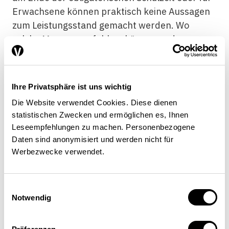
Erwachsene können praktisch keine Aussagen
zum Leistungsstand gemacht werden. Wo
solche Messungen fehlen, können andere
Effektivitätsziele – wie die Erfolgsquote von
Lernenden der Berufsbildung oder
Studierender beim Übertritt in den
Ihre Privatsphäre ist uns wichtig
Arbeitsmarkt – herangezogen werden. Erfolg
Die Website verwendet Cookies. Diese dienen
und Misserfolg werden in diesen Bereichen
statistischen Zwecken und ermöglichen es, Ihnen
aber nur zum Teil durch das Bildungswesen
Leseempfehlungen zu machen. Personenbezogene
bestimmt. Eine entscheidende Rolle spielen hier
Daten sind anonymisiert und werden nicht für
auch die individuellen Eigenschaften der
Werbezwecke verwendet.
Lernenden und die Kontextfaktoren, wie etwa
die Wirtschaftslage. Der Bildungsbericht
Einwilligungsauswahl
interpretiert die vorhandenen Informationen,
Notwendig
hinterfragt ihren Gehalt und stellt Fragen, die
noch einer Beantwortung warten. Dies sei an