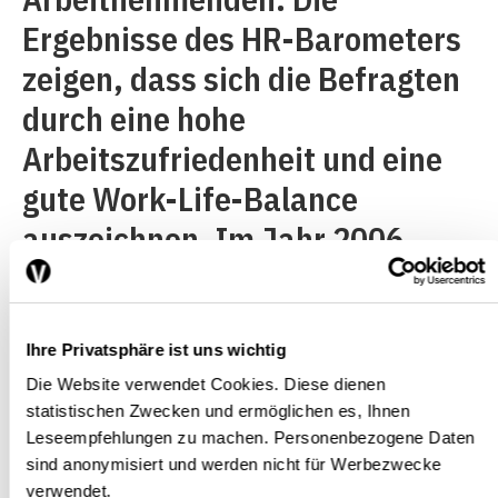
Ergebnisse des HR-Barometers
zeigen, dass sich die Befragten
durch eine hohe
Arbeitszufriedenheit und eine
gute Work-Life-Balance
auszeichnen. Im Jahr 2006
wurde ausserdem der Zustand
der psychischen und physischen
Gesundheit der Schweizer
Ihre Privatsphäre ist uns wichtig
Die Website verwendet Cookies. Diese dienen
Beschäftigten erfragt. Es zeigte
statistischen Zwecken und ermöglichen es, Ihnen
sich hier, dass mehr als drei
Leseempfehlungen zu machen. Personenbezogene Daten
sind anonymisiert und werden nicht für Werbezwecke
Viertel eine – verglichen mit
verwendet.