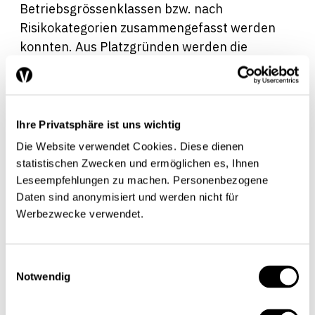
Betriebsgrössenklassen bzw. nach
Risikokategorien zusammengefasst werden
konnten. Aus Platzgründen werden die
differenzierten Resultate zu den 20
Betriebskategorien in Tabelle 1 nicht
wiedergegeben. Aus den differenzierten
Resultaten sind zwar keine direkten, wohl aber
Ihre Privatsphäre ist uns wichtig
indirekt ableitbare Aussagen zu einzelnen
Die Website verwendet Cookies. Diese dienen
Sektoren und Branchen möglich. Abgeschätzt
statistischen Zwecken und ermöglichen es, Ihnen
wurden die jährlichen monetären Kosten sowie
Leseempfehlungen zu machen. Personenbezogene
der jährliche monetäre Nutzen der bisherigen
Daten sind anonymisiert und werden nicht für
Werbezwecke verwendet.
und der revidierten Richtlinie, wobei die
Betonung auf die Differenz zwischen vorher
und nachher gelegt wurde. Ein allfälliger
Einwilligungsauswahl
höherer administrativer Aufwand im ersten
Notwendig
Jahr wurde gegebenenfalls auf fünf Jahre
verteilt einbezogen. Das Wirkungsmodell