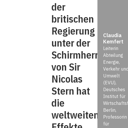
der
britischen
Regierung
Claudia
unter der
Kemfert
Leiterin
Schirmherrschaft
Abteilung
Energie,
von Sir
Verkehr un
Nicolas
Umwelt
(EVU),
Stern hat
Deutsches
Institut für
die
Wirtschafts
Berlin,
weltweiten
Professorin
Effekte
für