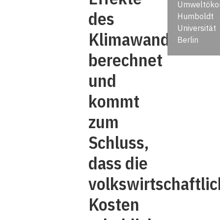
Umweltöko
des
Humboldt
Universität
Klimawandels
Berlin
berechnet
und
kommt
zum
Schluss,
dass die
volkswirtschaftli
Kosten