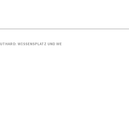
EUTHARD: WISSENSPLATZ UND WERKPLATZ NOCH STÄRKER VERBINDE