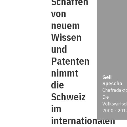
Schaffen
von
neuem
Wissen
und
Patenten
nimmt
Geli
die
Spescha
Chefredakt
Schweiz
Die
Volkswirtsc
im
2000 - 201
internationalen