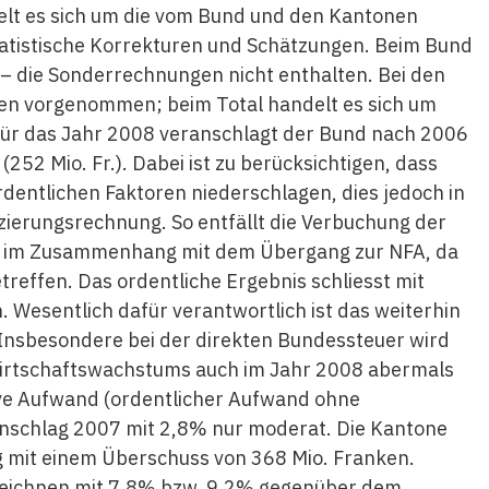
elt es sich um die vom Bund und den Kantonen
statistische Korrekturen und Schätzungen. Beim Bund
k – die Sonderrechnungen nicht enthalten. Bei den
n vorgenommen; beim Total handelt es sich um
. Für das Jahr 2008 veranschlagt der Bund nach 2006
52 Mio. Fr.). Dabei ist zu berücksichtigen, dass
rdentlichen Faktoren niederschlagen, dies jedoch in
zierungsrechnung. So entfällt die Verbuchung der
e im Zusammenhang mit dem Übergang zur NFA, da
reffen. Das ordentliche Ergebnis schliesst mit
 Wesentlich dafür verantwortlich ist das weiterhin
nsbesondere bei der direkten Bundessteuer wird
irtschaftswachstums auch im Jahr 2008 abermals
ve Aufwand (ordentlicher Aufwand ohne
schlag 2007 mit 2,8% nur moderat. Die Kantone
g mit einem Überschuss von 368 Mio. Franken.
rzeichnen mit 7,8% bzw. 9,2% gegenüber dem