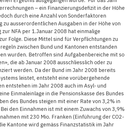
henen Ergebnis ausgegangen wurde. Für das Jahr
errechnungen – ein Finanzierungsdefizit in der Höhe
 jedoch durch eine Anzahl von Sonderfaktoren
g zu ausserordentlichen Ausgaben in der Höhe von
g zur NFA per 1.Januar 2008 hat einmalige
r Folge. Diese Mittel sind für Verpflichtungen zu
ngsregeln zwischen Bund und Kantonen entstanden
chen wurden. Betroffen sind Aufgabenbereiche mit so
», die ab Januar 2008 ausschliesslich oder zu
nziert werden. Da der Bund im Jahr 2008 bereits
stems leistet, entsteht eine vorübergehende
n entstehen im Jahr 2008 auch im Asyl- und
h eine Einmaleinlage in die Pensionskasse des Bundes
aben des Bundes steigen mit einer Rate von 3,2% in
 Bei den Einnahmen ist mit einem Zuwachs von 3,9%
innahmen mit 230 Mio. Franken (Einführung der CO2-
ie Kantone wird gemäss Finanzstatistik im Jahr