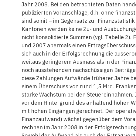
Jahr 2008. Bei den betrachteten Daten hand
publizierten Voranschläge, d.h. ohne finanz
sind somit – im Gegensatz zur Finanzstatisti
Kantonen werden keine Zu- und Ausbuchunge
nicht konsolidierte Summen (vgl. Tabelle 2)
und 2007 abermals einen Ertragsüberschuss (2
sich auch in der Erfolgsrechnung die aussero
weitaus geringerem Ausmass als in der Finan
noch ausstehenden nachschüssigen Beiträg
diese Zahlungen Aufwände früherer Jahre bet
einem Überschuss von rund 1,5 Mrd. Franken.
starke Wachstum bei den Steuereinnahmen. I
vor dem Hintergrund des anhaltend hohen W
mit hohen Eingängen gerechnet. Der operati
Finanzaufwand) wächst gegenüber dem Voran
rechnen im Jahr 2008 in der Erfolgsrechnun
Sowohl der Aufwand als auch der Ertrag ve