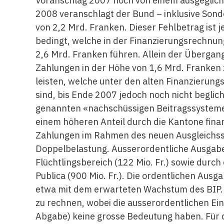
Voranschlag 2007 noch von einem ausgeglic
2008 veranschlagt der Bund – inklusive Sond
von 2,2 Mrd. Franken. Dieser Fehlbetrag ist
bedingt, welche in der Finanzierungsrechnun
2,6 Mrd. Franken führen. Allein der Übergan
Zahlungen in der Höhe von 1,6 Mrd. Franken zu
leisten, welche unter den alten Finanzieru
sind, bis Ende 2007 jedoch noch nicht begli
genannten «nachschüssigen Beitragssystemen
einem höheren Anteil durch die Kantone fina
Zahlungen im Rahmen des neuen Ausgleichssy
Doppelbelastung. Ausserordentliche Ausgabe
Flüchtlingsbereich (122 Mio. Fr.) sowie durc
Publica (900 Mio. Fr.). Die ordentlichen Ausg
etwa mit dem erwarteten Wachstum des BIP.
zu rechnen, wobei die ausserordentlichen E
Abgabe) keine grosse Bedeutung haben. Für d