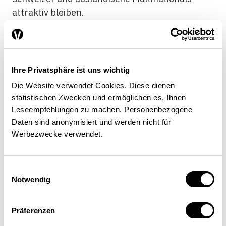
attraktiv bleiben.
Bei den Steuern wettbewerbsfähig
Ihre Privatsphäre ist uns wichtig
bleiben
Die Website verwendet Cookies. Diese dienen
statistischen Zwecken und ermöglichen es, Ihnen
Leseempfehlungen zu machen. Personenbezogene
Für die meisten Multinationals sind die Steuern
Daten sind anonymisiert und werden nicht für
Werbezwecke verwendet.
bereits zu Beginn einer Standortüberprüfung
ein Knockout-Kriterium. Im weiteren Verlauf
des Evaluationsprozesses werden andere
Einwilligungsauswahl
Faktoren entscheidender. Über ständige
Notwendig
Reformen muss die gesamte Steuerbelastung
der Multinationals in der Schweiz mit den
Präferenzen
besten Alternativländern wettbewerbsfähig