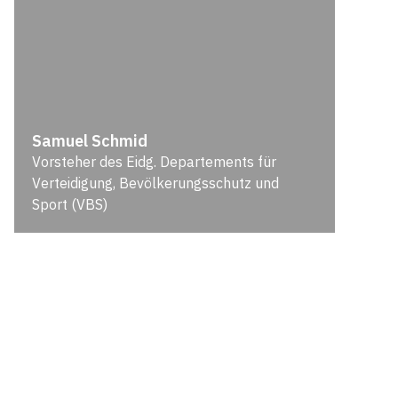
Samuel Schmid
Vorsteher des Eidg. Departements für
Verteidigung, Bevölkerungsschutz und
Sport (VBS)