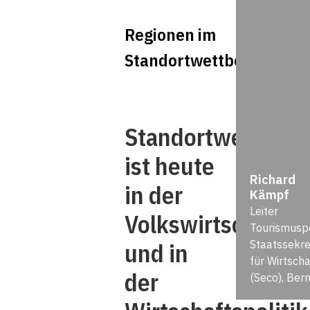
Regionen im
Standortwettbewerb
Standortwettbew
ist heute
Richard
in der
Kämpf
Leiter
Volkswirtschaftsl
Tourismuspol
und in
Staatssekre
für Wirtscha
der
(Seco), Ber