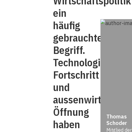
Wirtschaftspolitik
ein
häufig
gebrauchter
Begriff.
Technologischer
Fortschritt
und
aussenwirtschaftl
Öffnung
Thomas
haben
Schoder
Mitglied der