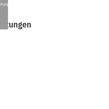
itung,
echtungen