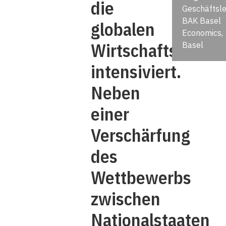
die
Geschäftsle
BAK Basel
globalen
Economics,
Wirtschaftsverfl
Basel
intensiviert.
Neben
einer
Verschärfung
des
Wettbewerbs
zwischen
Nationalstaaten