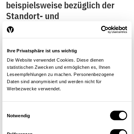
beispielsweise bezüglich der
Standort- und
Arbeitsmarktpolitik, der
Stärkung der Wettbewerbskraft
oder im WTO- und OECD-Bereich
Ihre Privatsphäre ist uns wichtig
– gezielt für die EZA.
Die Website verwendet Cookies. Diese dienen
Gleichzeitig erreicht es in den
statistischen Zwecken und ermöglichen es, Ihnen
Leseempfehlungen zu machen. Personenbezogene
Partnerländern die
Daten sind anonymisiert und werden nicht für
Zentralbanken, massgebende
Werbezwecke verwendet.
Wirtschaftsorganisationen und
Einwilligungsauswahl
auf ökonomische Fragen
Notwendig
spezialisierte