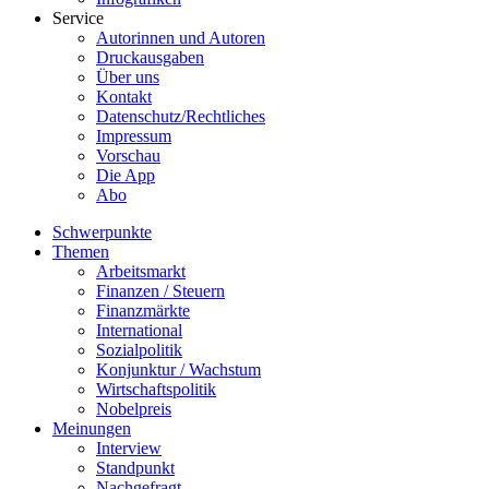
Service
Autorinnen und Autoren
Druckausgaben
Über uns
Kontakt
Datenschutz/Rechtliches
Impressum
Vorschau
Die App
Abo
Schwerpunkte
Themen
Arbeitsmarkt
Finanzen / Steuern
Finanzmärkte
International
Sozialpolitik
Konjunktur / Wachstum
Wirtschaftspolitik
Nobelpreis
Meinungen
Interview
Standpunkt
Nachgefragt