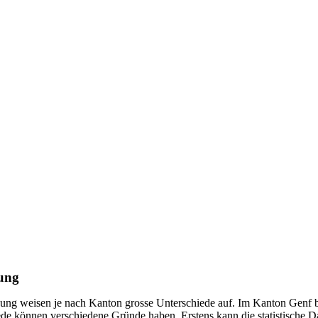
dung
dung weisen je nach Kanton grosse Unterschiede auf. Im Kanton Genf 
de können verschiedene Gründe haben. Erstens kann die statistische D