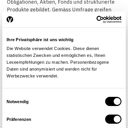
Obligationen, Aktien, Fonds und strukturierte
Produkte gebildet. Gemäss Umfrage greifen
55% der Unternehmen auf die Produktgruppe
Kontokorrent/Callgeld zurück. 13% nutzen
Festgeld, 8% Obligationen, 14% Aktien, 11%
Ihre Privatsphäre ist uns wichtig
Fonds und 5% strukturierte Produkte.
Mehrfachnennungen sind möglich. Die Umfrage
Die Website verwendet Cookies. Diese dienen
wurde im Jahre 2006 durchgeführt. Bei den
statistischen Zwecken und ermöglichen es, Ihnen
Leseempfehlungen zu machen. Personenbezogene
strukturierten Produkten ist anzunehmen, dass
Daten sind anonymisiert und werden nicht für
der Bekanntheitsgrad mittlerweile gestiegen ist
Werbezwecke verwendet.
und entsprechend die Produktnutzung etwas
höher liegt. Gesamthaft betrachtet, machen
Kontokorrent/Callgeld 69% der genutzten
Einwilligungsauswahl
Produkte aus (siehe Grafik 4). Wird der
Notwendig
Festgeldanteil von 9% hinzugerechnet, so
entfallen knapp 80% der Mittelbewirtschaftung
Präferenzen
auf Produkte, die dem