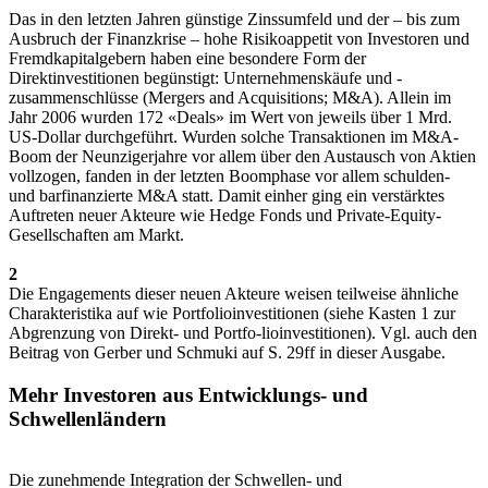
Das in den letzten Jahren günstige Zinssumfeld und der – bis zum
Ausbruch der Finanzkrise – hohe Risikoappetit von Investoren und
Fremdkapitalgebern haben eine besondere Form der
Direktinvestitionen begünstigt: Unternehmenskäufe und -
zusammenschlüsse (Mergers and Acquisitions; M&A). Allein im
Jahr 2006 wurden 172 «Deals» im Wert von jeweils über 1 Mrd.
US-Dollar durchgeführt. Wurden solche Transaktionen im M&A-
Boom der Neunzigerjahre vor allem über den Austausch von Aktien
vollzogen, fanden in der letzten Boomphase vor allem schulden-
und barfinanzierte M&A statt. Damit einher ging ein verstärktes
Auftreten neuer Akteure wie Hedge Fonds und Private-Equity-
Gesellschaften am Markt.
2
Die Engagements dieser neuen Akteure weisen teilweise ähnliche
Charakteristika auf wie Portfolioinvestitionen (siehe Kasten 1 zur
Abgrenzung von Direkt- und Portfo-lioinvestitionen). Vgl. auch den
Beitrag von Gerber und Schmuki auf S. 29ff in dieser Ausgabe.
Mehr Investoren aus Entwicklungs- und
Schwellenländern
Die zunehmende Integration der Schwellen- und