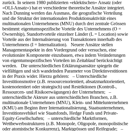
zurück. In seinem 1980 publizierten «eklektischen» Ansatz (oder
«OLI-Ansatz») hat er verschiedene theoretische Ansätze integriert.
Nach Dunning werden das Ausmass, die geografische Verteilung
und die Struktur der internationalen Produktionsaktivität eines
multinationalen Unternehmens (MNU) durch drei zentrale Grössen
bestimmt: eigentumsspezifische Vorteile des Unternehmens (O =
Ownership), Standortvorteile einzelner Länder (L = Location) sowie
Vorteile aus der Internalisierung von Transaktionen innerhalb des
Unternehmens (I = Internalization). Neuere Ansätze stellen
Managementaspekte in den Vordergrund oder versuchen, eine
evolutionäre Komponente einzubauen, etwa indem Veränderungen
von eigentumsspezifischen Vorteilen im Zeitablauf berücksichtigt
werden. Die unterschiedlichen Erklärungsansätze spiegeln die
vielfältigen und sich wandelnden Parameter von Direktinvestitionen
in der Praxis wider. Hierzu gehören: – Unterschiedliche
Investitionsmotive (z.B. ressourcenorientiert, absatzmarktorientiert,
kostenorientiert oder strategisch) und Restriktionen (Kontroll-,
Ressourcen- und Risikoerwägungen) der Unternehmen; –
unterschiedliche Akteure aus unterschiedlichen Branchen, z.B.
multinationale Unternehmen (MNU), Klein- und Mittelunternehmen
(KMU) am Beginn ihrer Internationalisierung, Staatsunternehmen,
Investitionsvehikel wie Staatsfonds, Hedge Funds und Private-
Equity-Gesellschaften; – unterschiedliche Marktformen,
Wettbewerbsstrukturen (z.B. Monopole, Oligopole, monopolistische
oder atomistische Konkurrenz), Marktgrössen und Reifegrade; –