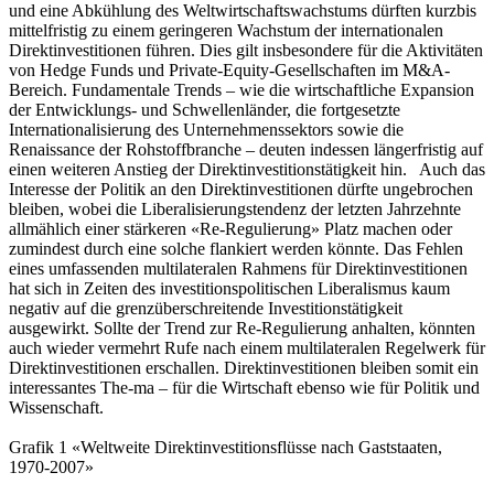
und eine Abkühlung des Weltwirtschaftswachstums dürften kurzbis
mittelfristig zu einem geringeren Wachstum der internationalen
Direktinvestitionen führen. Dies gilt insbesondere für die Aktivitäten
von Hedge Funds und Private-Equity-Gesellschaften im M&A-
Bereich. Fundamentale Trends – wie die wirtschaftliche Expansion
der Entwicklungs- und Schwellenländer, die fortgesetzte
Internationalisierung des Unternehmenssektors sowie die
Renaissance der Rohstoffbranche – deuten indessen längerfristig auf
einen weiteren Anstieg der Direktinvestitionstätigkeit hin. Auch das
Interesse der Politik an den Direktinvestitionen dürfte ungebrochen
bleiben, wobei die Liberalisierungstendenz der letzten Jahrzehnte
allmählich einer stärkeren «Re-Regulierung» Platz machen oder
zumindest durch eine solche flankiert werden könnte. Das Fehlen
eines umfassenden multilateralen Rahmens für Direktinvestitionen
hat sich in Zeiten des investitionspolitischen Liberalismus kaum
negativ auf die grenzüberschreitende Investitionstätigkeit
ausgewirkt. Sollte der Trend zur Re-Regulierung anhalten, könnten
auch wieder vermehrt Rufe nach einem multilateralen Regelwerk für
Direktinvestitionen erschallen. Direktinvestitionen bleiben somit ein
interessantes The-ma – für die Wirtschaft ebenso wie für Politik und
Wissenschaft.
Grafik 1 «Weltweite Direktinvestitionsflüsse nach Gaststaaten,
1970-2007»