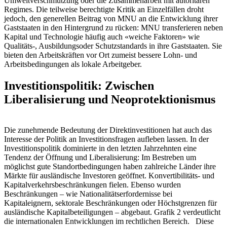
Umweltverschmutzung oder die Zusammenarbeit mit autoritären
Regimes. Die teilweise berechtigte Kritik an Einzelfällen droht
jedoch, den generellen Beitrag von MNU an die Entwicklung ihrer
Gaststaaten in den Hintergrund zu rücken: MNU transferieren neben
Kapital und Technologie häufig auch «weiche Faktoren» wie
Qualitäts-, Ausbildungsoder Schutzstandards in ihre Gaststaaten. Sie
bieten den Arbeitskräften vor Ort zumeist bessere Lohn- und
Arbeitsbedingungen als lokale Arbeitgeber.
Investitionspolitik: Zwischen
Liberalisierung und Neoprotektionismus
Die zunehmende Bedeutung der Direktinvestitionen hat auch das
Interesse der Politik an Investitionsfragen aufleben lassen. In der
Investitionspolitik dominierte in den letzten Jahrzehnten eine
Tendenz der Öffnung und Liberalisierung: Im Bestreben um
möglichst gute Standortbedingungen haben zahlreiche Länder ihre
Märkte für ausländische Investoren geöffnet. Konvertibilitäts- und
Kapitalverkehrsbeschränkungen fielen. Ebenso wurden
Beschränkungen – wie Nationalitätserfordernisse bei
Kapitaleignern, sektorale Beschränkungen oder Höchstgrenzen für
ausländische Kapitalbeteiligungen – abgebaut. Grafik 2 verdeutlicht
die internationalen Entwicklungen im rechtlichen Bereich. Diese