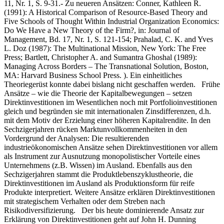
11, Nr. 1, S. 9-31.- Zu neueren Ansätzen: Conner, Kathleen R.
(1991): A Historical Comparison of Resource-Based Theory and
Five Schools of Thought Within Industrial Organization Economics:
Do We Have a New Theory of the Firm?, in: Journal of
Management, Bd. 17, Nr. 1, S. 121-154; Prahalad, C. K. and Yves
L. Doz (1987): The Multinational Mission, New York: The Free
Press; Bartlett, Christopher A. and Sumantra Ghoshal (1989):
Managing Across Borders – The Transnational Solution, Boston,
MA: Harvard Business School Press. ). Ein einheitliches
Theoriegerüst konnte dabei bislang nicht geschaffen werden. Frühe
Ansätze – wie die Theorie der Kapitalbewegungen – setzen
Direktinvestitionen im Wesentlichen noch mit Portfolioinvestitionen
gleich und begründen sie mit internationalen Zinsdifferenzen, d.h.
mit dem Motiv der Erzielung einer höheren Kapitalrendite. In den
Sechzigerjahren rücken Marktunvollkommenheiten in den
Vordergrund der Analysen: Die resultierenden
industrieökonomischen Ansätze sehen Direktinvestitionen vor allem
als Instrument zur Ausnutzung monopolistischer Vorteile eines
Unternehmens (z.B. Wissen) im Ausland. Ebenfalls aus den
Sechzigerjahren stammt die Produktlebenszyklustheorie, die
Direktinvestitionen im Ausland als Produktionsform für reife
Produkte interpretiert. Weitere Ansätze erklären Direktinvestitionen
mit strategischem Verhalten oder dem Streben nach
Risikodiversifizierung. Der bis heute dominierende Ansatz zur
Erklärung von Direktinvestitionen geht auf John H. Dunning