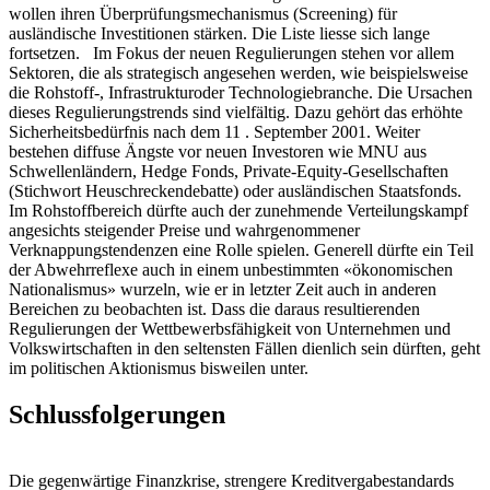
wollen ihren Überprüfungsmechanismus (Screening) für
ausländische Investitionen stärken. Die Liste liesse sich lange
fortsetzen. Im Fokus der neuen Regulierungen stehen vor allem
Sektoren, die als strategisch angesehen werden, wie beispielsweise
die Rohstoff-, Infrastrukturoder Technologiebranche. Die Ursachen
dieses Regulierungstrends sind vielfältig. Dazu gehört das erhöhte
Sicherheitsbedürfnis nach dem 11 . September 2001. Weiter
bestehen diffuse Ängste vor neuen Investoren wie MNU aus
Schwellenländern, Hedge Fonds, Private-Equity-Gesellschaften
(Stichwort Heuschreckendebatte) oder ausländischen Staatsfonds.
Im Rohstoffbereich dürfte auch der zunehmende Verteilungskampf
angesichts steigender Preise und wahrgenommener
Verknappungstendenzen eine Rolle spielen. Generell dürfte ein Teil
der Abwehrreflexe auch in einem unbestimmten «ökonomischen
Nationalismus» wurzeln, wie er in letzter Zeit auch in anderen
Bereichen zu beobachten ist. Dass die daraus resultierenden
Regulierungen der Wettbewerbsfähigkeit von Unternehmen und
Volkswirtschaften in den seltensten Fällen dienlich sein dürften, geht
im politischen Aktionismus bisweilen unter.
Schlussfolgerungen
Die gegenwärtige Finanzkrise, strengere Kreditvergabestandards