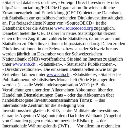
«Statistical databases on-line», «Foreign Direct Investment» oder
http://stats.unctad.org/FDI.Die Organisation für wirtschaftliche
Zusammenarbeit und Entwicklung (OECD) bietet eine Datenbank
mit Statistiken zur grenzüberschreitenden Direktinvestitionstätigkeit
an. Für freigeschaltete Nutzer von «SourceOECD» ist die
Datenbank über die Adresse
www.sourceoecd.org
zugänglich.
Daneben bietet die OECD über ihr neues Statistikportal derzeit
einen offenen Zugriff auf zahlreiche Statistiken, darunter auch auf
Statistiken zu Direktinvestitionen: http://stats.oecd.org. Daten zu den
Direktinvestitionen in der Schweiz bzw. aus der Schweiz heraus
werden jährlich im Dezember von der Schweizerischen
Nationalbank (SNB) veröffentlicht. Sie sind im Internet zugänglich
unter
www.snb.ch
, «Statistiken», «Statistische Publikationen»,
«Direktinvestitionen». Die einzelnen Datentabellen sowie lange
Zeitreihen können unter
www.snb.ch
, «Statistiken», «Statistische
Publikationen», «Statistisches Monatsheft (Serie S)» abgerufen
werden. ); – die Welthandelsorganisation WTO (z.B. die
Verpflichtungen unter dem Allgemeinen Abkommen über den
Handel mit Dienstleistungen Gats – oder das Abkommen über
handelsbezogene Investitionsmassnahmen Trims); – das
Internationale Zentrum für die Beilegung von
Investitionsstreitigkeiten ICSID; – die Multilaterale Investitions-
Garantie-Agentur (Miga) unter dem Dach der Weltbank (Angebot
von Garantien gegen nicht-kommerzielle Risiken); – der
Internationale Währungsfonds (IWF) . Vor allem im regionalen