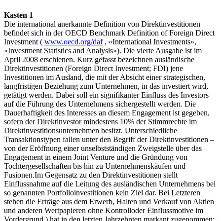
Kasten 1
Die international anerkannte Definition von Direktinvestitionen
befindet sich in der OECD Benchmark Definition of Foreign Direct
Investment (
www.oecd.org/daf
, «International Investments»,
«Investment Statistics and Analysis»). Die vierte Ausgabe ist im
April 2008 erschienen. Kurz gefasst bezeichnen ausländische
Direktinvestitionen (Foreign Direct Investment; FDI) jene
Investitionen im Ausland, die mit der Absicht einer strategischen,
langfristigen Beziehung zum Unternehmen, in das investiert wird,
getätigt werden. Dabei soll ein signifikanter Einfluss des Investors
auf die Führung des Unternehmens sichergestellt werden. Die
Dauerhaftigkeit des Interesses an diesem Engagement ist gegeben,
sofern der Direktinvestor mindestens 10% der Stimmrechte im
Direktinvestitionsunternehmen besitzt. Unterschiedliche
Transaktionstypen fallen unter den Begriff der Direktinvestitionen –
von der Eröffnung einer unselbstständigen Zweigstelle über das
Engagement in einem Joint Venture und die Gründung von
Tochtergesellschaften bis hin zu Unternehmenskäufen und
Fusionen.Im Gegensatz zu den Direktinvestitionen stellt
Einflussnahme auf die Leitung des ausländischen Unternehmens bei
so genannten Portfolioinvestitionen kein Ziel dar. Bei Letzteren
stehen die Erträge aus dem Erwerb, Halten und Verkauf von Aktien
und anderen Wertpapieren ohne Kontrolloder Einflussmotive im
Vordergrund.) hat in den letzten Jahrzehnten markant zugenommen: