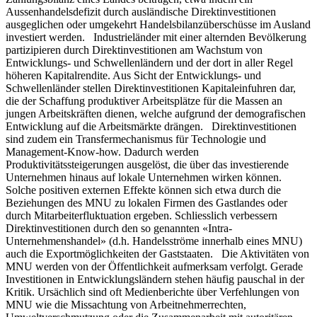
Aussenhandelsdefizit durch ausländische Direktinvestitionen
ausgeglichen oder umgekehrt Handelsbilanzüberschüsse im Ausland
investiert werden. Industrieländer mit einer alternden Bevölkerung
partizipieren durch Direktinvestitionen am Wachstum von
Entwicklungs- und Schwellenländern und der dort in aller Regel
höheren Kapitalrendite. Aus Sicht der Entwicklungs- und
Schwellenländer stellen Direktinvestitionen Kapitaleinfuhren dar,
die der Schaffung produktiver Arbeitsplätze für die Massen an
jungen Arbeitskräften dienen, welche aufgrund der demografischen
Entwicklung auf die Arbeitsmärkte drängen. Direktinvestitionen
sind zudem ein Transfermechanismus für Technologie und
Management-Know-how. Dadurch werden
Produktivitätssteigerungen ausgelöst, die über das investierende
Unternehmen hinaus auf lokale Unternehmen wirken können.
Solche positiven externen Effekte können sich etwa durch die
Beziehungen des MNU zu lokalen Firmen des Gastlandes oder
durch Mitarbeiterfluktuation ergeben. Schliesslich verbessern
Direktinvestitionen durch den so genannten «Intra-
Unternehmenshandel» (d.h. Handelsströme innerhalb eines MNU)
auch die Exportmöglichkeiten der Gaststaaten. Die Aktivitäten von
MNU werden von der Öffentlichkeit aufmerksam verfolgt. Gerade
Investitionen in Entwicklungsländern stehen häufig pauschal in der
Kritik. Ursächlich sind oft Medienberichte über Verfehlungen von
MNU wie die Missachtung von Arbeitnehmerrechten,