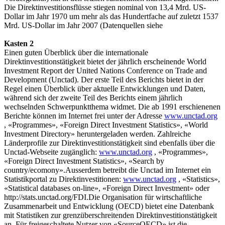
Die Direktinvestitionsflüsse stiegen nominal von 13,4 Mrd. US-
Dollar im Jahr 1970 um mehr als das Hundertfache auf zuletzt 1537
Mrd. US-Dollar im Jahr 2007 (Datenquellen siehe
Kasten 2
Einen guten Überblick über die internationale
Direktinvestitionstätigkeit bietet der jährlich erscheinende World
Investment Report der United Nations Conference on Trade and
Development (Unctad). Der erste Teil des Berichts bietet in der
Regel einen Überblick über aktuelle Entwicklungen und Daten,
während sich der zweite Teil des Berichts einem jährlich
wechselnden Schwerpunktthema widmet. Die ab 1991 erschienenen
Berichte können im Internet frei unter der Adresse
www.unctad.org
, «Programmes», «Foreign Direct Investment Statistics», «World
Investment Directory» heruntergeladen werden. Zahlreiche
Länderprofile zur Direktinvestitionstätigkeit sind ebenfalls über die
Unctad-Webseite zugänglich:
www.unctad.org
, «Programmes»,
«Foreign Direct Investment Statistics», «Search by
country/ecomony».Ausserdem betreibt die Unctad im Internet ein
Statistikportal zu Direktinvestitionen:
www.unctad.org
, «Statistics»,
«Statistical databases on-line», «Foreign Direct Investment» oder
http://stats.unctad.org/FDI.Die Organisation für wirtschaftliche
Zusammenarbeit und Entwicklung (OECD) bietet eine Datenbank
mit Statistiken zur grenzüberschreitenden Direktinvestitionstätigkeit
an. Für freigeschaltete Nutzer von «SourceOECD» ist die