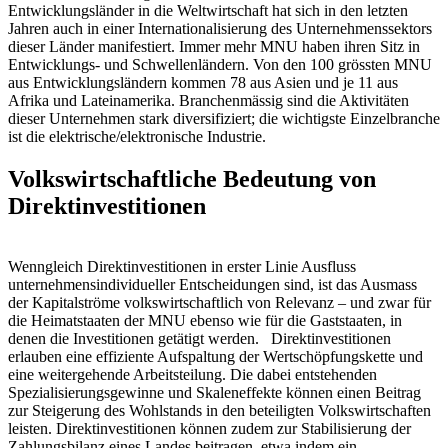
Entwicklungsländer in die Weltwirtschaft hat sich in den letzten
Jahren auch in einer Internationalisierung des Unternehmenssektors
dieser Länder manifestiert. Immer mehr MNU haben ihren Sitz in
Entwicklungs- und Schwellenländern. Von den 100 grössten MNU
aus Entwicklungsländern kommen 78 aus Asien und je 11 aus
Afrika und Lateinamerika. Branchenmässig sind die Aktivitäten
dieser Unternehmen stark diversifiziert; die wichtigste Einzelbranche
ist die elektrische/elektronische Industrie.
Volkswirtschaftliche Bedeutung von
Direktinvestitionen
Wenngleich Direktinvestitionen in erster Linie Ausfluss
unternehmensindividueller Entscheidungen sind, ist das Ausmass
der Kapitalströme volkswirtschaftlich von Relevanz – und zwar für
die Heimatstaaten der MNU ebenso wie für die Gaststaaten, in
denen die Investitionen getätigt werden. Direktinvestitionen
erlauben eine effiziente Aufspaltung der Wertschöpfungskette und
eine weitergehende Arbeitsteilung. Die dabei entstehenden
Spezialisierungsgewinne und Skaleneffekte können einen Beitrag
zur Steigerung des Wohlstands in den beteiligten Volkswirtschaften
leisten. Direktinvestitionen können zudem zur Stabilisierung der
Zahlungsbilanz eines Landes beitragen, etwa indem ein