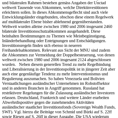
und bilateralen Rahmen bestehen gemäss Angaben der Unctad
weltweit Tausende von Abkommen, welche Direktinvestitionen
erleichtern sollen. In dieses Abkommensgeflecht sind auch viele
Entwicklungsländer eingebunden, obschon diese einem Regelwerk
auf multilateraler Ebene bisher ablehnend gegenüberstanden.
Weltweit wurden alleine zwischen 1980 und 2006 insgesamt 2460
bilaterale Investitionsschutzabkommen ausgehandelt. Diese
beinhalten Bestimmungen zu Themen wie Meistbegünstigung,
Inländerbehandlung oder Enteignungen und Entschädigungen.
Investitionsregeln finden sich ebenso in neueren
Freihandelsabkommen. Relevant aus Sicht der MNU sind zudem
die Abkommen zur Vermeidung der Doppelbesteuerung, von denen
weltweit zwischen 1980 und 2006 insgesamt 2124 abgeschlossen
wurden. Neben diesem generellen Trend zu mehr Regelbindung
und Liberalisierung in der Investitionspolitik ist in jüngerer Zeit aber
auch eine gegenläufige Tendenz zu mehr Interventionismus und
Regulierung auszumachen. So haben Venezuela und Bolivien
Verstaatlichungen ausländischer Unternehmen im Rohstoffsektor
und in anderen Branchen in Angriff genommen. Russland hat
restriktivere Regelungen für die Zulassung ausländischer Investoren
erlassen. Deutschland, Frankreich und weitere Länder erarbeiten
Abwehrdispositive gegen die zunehmenden Aktivitäten
ausländischer staatlicher Investitionsfonds (Sovereign Wealth Funds,
SWF). Vgl. hierzu die Beiträge von Schmid und Bürki auf S. 22ff
sowie Riesen auf S. 26ff in dieser Ausgabe. Die USA wiederum