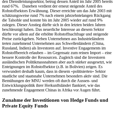
den Dienstleistungssektor, betrug dessen Anteil im Jahr 2005 bereits
rund 67%. Daneben verdient der erneut steigende Anteil des
Rohstoffsektors Erwähnung. Dieser erreichte um das Jahr 2003 mit
schätzungsweise rund 7% nach einem jahrzehntelangen Rückgang
die Talsohle und konnte bis im Jahr 2005 wieder auf rund 9%
zulegen. Dieser Anstieg dürfte sich in den letzten beiden Jahren
beschleunigt haben. Das neuerliche Interesse an diesem Sektor
dürfte vor allem auf die erhöhte Rohstoffnachfrage und steigende
Preise zurückgehen. Neben Unternehmen aus Industrieländern
treten zunehmend Unternehmen aus Schwellenländern (China,
Russland, Indien) als Investoren auf. Investive Engagements im
Rohstoffbereich erlauben – im Gegensatz zum reinen Import – eine
bessere Kontrolle der Ressourcen. Zugleich sind die Investoren
ausländischen Politikmassnahmen aber auch stärker ausgesetzt, wie
Enteignungen im Rohstoffsektor (z.B. in Bolivien) zeigen. Es
verwundert deshalb kaum, dass in diesem «politisierten» Sektor
staatliche und staatsnahe Unternehmen besonders aktiv sind. Die
Bemühungen der MNU werden oft durch die Aussen- und
Entwicklungspolitik ihrer Herkunftsländer flankiert, wie das
zunehmende Engagement Chinas in Afrika vor Augen führt.
Zunahme der Investitionen von Hedge Funds und
Private Equity Funds