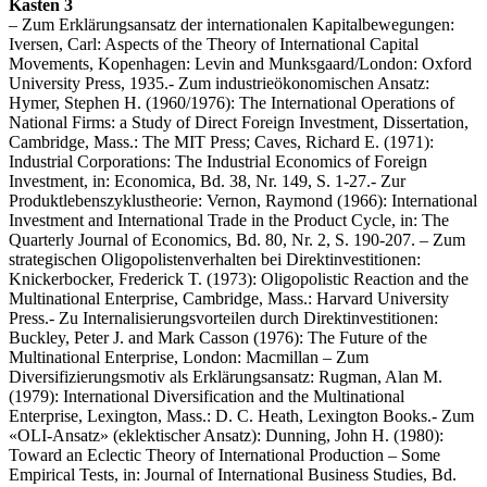
Kasten 3
– Zum Erklärungsansatz der internationalen Kapitalbewegungen:
Iversen, Carl: Aspects of the Theory of International Capital
Movements, Kopenhagen: Levin and Munksgaard/London: Oxford
University Press, 1935.- Zum industrieökonomischen Ansatz:
Hymer, Stephen H. (1960/1976): The International Operations of
National Firms: a Study of Direct Foreign Investment, Dissertation,
Cambridge, Mass.: The MIT Press; Caves, Richard E. (1971):
Industrial Corporations: The Industrial Economics of Foreign
Investment, in: Economica, Bd. 38, Nr. 149, S. 1-27.- Zur
Produktlebenszyklustheorie: Vernon, Raymond (1966): International
Investment and International Trade in the Product Cycle, in: The
Quarterly Journal of Economics, Bd. 80, Nr. 2, S. 190-207. – Zum
strategischen Oligopolistenverhalten bei Direktinvestitionen:
Knickerbocker, Frederick T. (1973): Oligopolistic Reaction and the
Multinational Enterprise, Cambridge, Mass.: Harvard University
Press.- Zu Internalisierungsvorteilen durch Direktinvestitionen:
Buckley, Peter J. and Mark Casson (1976): The Future of the
Multinational Enterprise, London: Macmillan – Zum
Diversifizierungsmotiv als Erklärungsansatz: Rugman, Alan M.
(1979): International Diversification and the Multinational
Enterprise, Lexington, Mass.: D. C. Heath, Lexington Books.- Zum
«OLI-Ansatz» (eklektischer Ansatz): Dunning, John H. (1980):
Toward an Eclectic Theory of International Production – Some
Empirical Tests, in: Journal of International Business Studies, Bd.