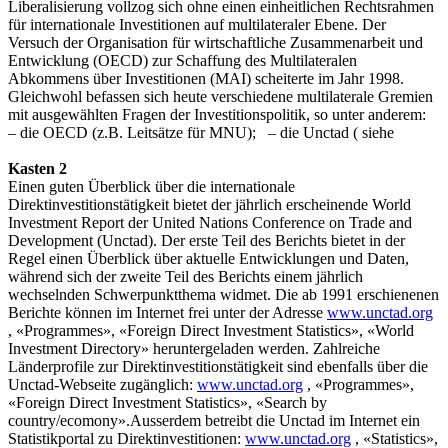
Liberalisierung vollzog sich ohne einen einheitlichen Rechtsrahmen
für internationale Investitionen auf multilateraler Ebene. Der
Versuch der Organisation für wirtschaftliche Zusammenarbeit und
Entwicklung (OECD) zur Schaffung des Multilateralen
Abkommens über Investitionen (MAI) scheiterte im Jahr 1998.
Gleichwohl befassen sich heute verschiedene multilaterale Gremien
mit ausgewählten Fragen der Investitionspolitik, so unter anderem:
– die OECD (z.B. Leitsätze für MNU); – die Unctad ( siehe
Kasten 2
Einen guten Überblick über die internationale
Direktinvestitionstätigkeit bietet der jährlich erscheinende World
Investment Report der United Nations Conference on Trade and
Development (Unctad). Der erste Teil des Berichts bietet in der
Regel einen Überblick über aktuelle Entwicklungen und Daten,
während sich der zweite Teil des Berichts einem jährlich
wechselnden Schwerpunktthema widmet. Die ab 1991 erschienenen
Berichte können im Internet frei unter der Adresse
www.unctad.org
, «Programmes», «Foreign Direct Investment Statistics», «World
Investment Directory» heruntergeladen werden. Zahlreiche
Länderprofile zur Direktinvestitionstätigkeit sind ebenfalls über die
Unctad-Webseite zugänglich:
www.unctad.org
, «Programmes»,
«Foreign Direct Investment Statistics», «Search by
country/ecomony».Ausserdem betreibt die Unctad im Internet ein
Statistikportal zu Direktinvestitionen:
www.unctad.org
, «Statistics»,