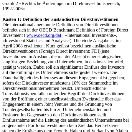
Grafik 2 «Rechtliche Änderungen im Direktinvestitionsbereich,
1992-2006»
Kasten 1: Definition der ausländischen Direktinvestitionen
Die international anerkannte Definition von Direktinvestitionen
befindet sich in der OECD Benchmark Definition of Foreign Direct
Investment (
www.oecd.org/daf
, «International Investments»,
«Investment Statistics and Analysis»). Die vierte Ausgabe ist im
April 2008 erschienen. Kurz gefasst bezeichnen ausländische
Direktinvestitionen (Foreign Direct Investment; FDI) jene
Investitionen im Ausland, die mit der Absicht einer strategischen,
langfristigen Beziehung zum Unternehmen, in das investiert wird,
getätigt werden. Dabei soll ein signifikanter Einfluss des Investors
auf die Führung des Unternehmens sichergestellt werden. Die
Dauerhaftigkeit des Interesses an diesem Engagement ist gegeben,
sofern der Direktinvestor mindestens 10% der Stimmrechte im
Direktinvestitionsunternehmen besitzt. Unterschiedliche
Transaktionstypen fallen unter den Begriff der Direktinvestitionen –
von der Eröffnung einer unselbstständigen Zweigstelle über das
Engagement in einem Joint Venture und die Gründung von
Tochtergesellschaften bis hin zu Unternehmenskäufen und
Fusionen.Im Gegensatz zu den Direktinvestitionen stellt
Einflussnahme auf die Leitung des ausländischen Unternehmens bei
so genannten Portfolioinvestitionen kein Ziel dar. Bei Letzteren
stehen die Erträge aus dem Erwerb, Halten und Verkauf von Aktien