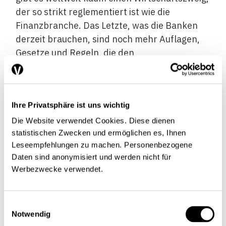
der so strikt reglementiert ist wie die
Finanzbranche. Das Letzte, was die Banken
derzeit brauchen, sind noch mehr Auflagen,
Gesetze und Regeln, die den
Verwaltungsapparat noch aufwändiger
werden und die Kosten explodieren lassen.
Geben und Nehmen
Ihre Privatsphäre ist uns wichtig
Die Website verwendet Cookies. Diese dienen
statistischen Zwecken und ermöglichen es, Ihnen
Leseempfehlungen zu machen. Personenbezogene
Es ist grundsätzlich störend, wenn grosse
Daten sind anonymisiert und werden nicht für
Werbezwecke verwendet.
private Bankinstitute im Notfall auf eine
«Staatsgarantie» zurückgreifen können.
Schliesslich besteht eine solche Möglichkeit
Einwilligungsauswahl
für die über 300000 kleinen und mittleren
Notwendig
Unternehmen (KMU) in der Schweiz, welche