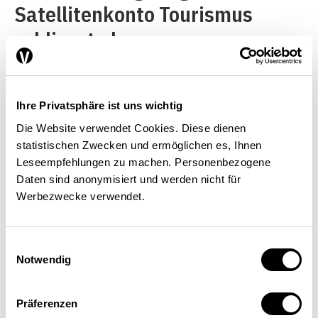
Satellitenkonto Tourismus
schliesst als
volkswirtschaftliche Statistik
den gesamten Tourismus ein
Ihre Privatsphäre ist uns wichtig
und stellt diesen
Die Website verwendet Cookies. Diese dienen
Wirtschaftsbereich im
statistischen Zwecken und ermöglichen es, Ihnen
Vergleich zur Gesamtwirtschaft
Leseempfehlungen zu machen. Personenbezogene
Daten sind anonymisiert und werden nicht für
dar. Die Beherbergungsstatistik
Werbezwecke verwendet.
ist eine Branchenstatistik,
welche Rückschlüsse auf die
Einwilligungsauswahl
Notwendig
wirtschaftliche Lage der
Beherbergungswirtschaft
Präferenzen