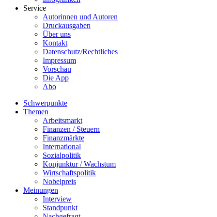
Service
Autorinnen und Autoren
Druckausgaben
Über uns
Kontakt
Datenschutz/Rechtliches
Impressum
Vorschau
Die App
Abo
Schwerpunkte
Themen
Arbeitsmarkt
Finanzen / Steuern
Finanzmärkte
International
Sozialpolitik
Konjunktur / Wachstum
Wirtschaftspolitik
Nobelpreis
Meinungen
Interview
Standpunkt
Nachgefragt