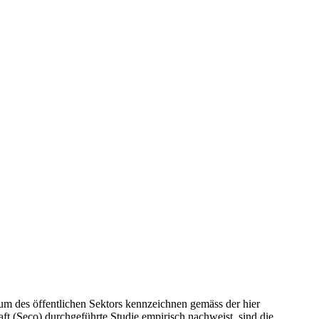
um des öffentlichen Sektors kennzeichnen gemäss der hier
aft (Seco) durchgeführte Studie empirisch nachweist, sind die