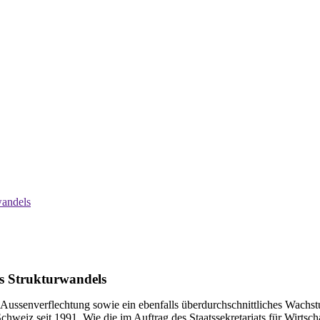
wandels
s Strukturwandels
 Aussenverflechtung sowie ein ebenfalls überdurchschnittliches Wachst
hweiz seit 1991. Wie die im Auftrag des Staatssekretariats für Wirtsch