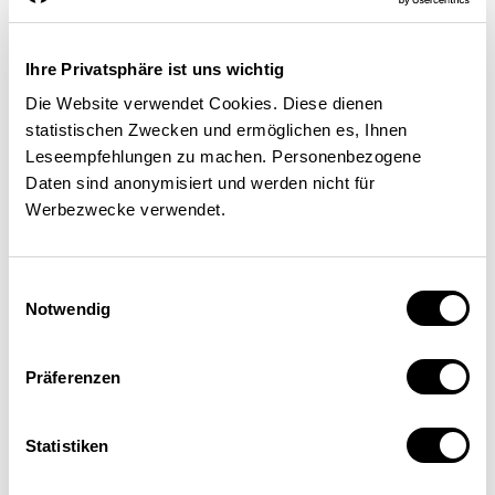
Besonderes Augenmerk sollte der stark
gebeutelten Exportindustrie gelten. Dazu
Ihre Privatsphäre ist uns wichtig
sollten die Möglichkeiten der
Die Website verwendet Cookies. Diese dienen
Exportrisikogarantie ausgeschöpft und die
statistischen Zwecken und ermöglichen es, Ihnen
Kurzarbeitsentschädigung von 12 auf 18
Leseempfehlungen zu machen. Personenbezogene
Monate verlängert werden.
Daten sind anonymisiert und werden nicht für
Werbezwecke verwendet.
Einwilligungsauswahl
Bedingten Stimulierungsplan für
Notwendig
2010 erarbeiten
Präferenzen
Eine allfällige dritte Stufe ist nur dann
Statistiken
angezeigt, wenn sich abzeichnen sollte, dass
2010 auch die Binnenwirtschaft in eine starke