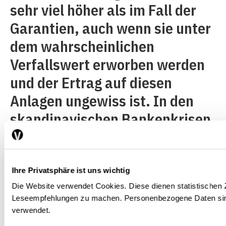
sehr viel höher als im Fall der
Garantien, auch wenn sie unter
dem wahrscheinlichen
Verfallswert erworben werden
und der Ertrag auf diesen
Anlagen ungewiss ist. In den
skandinavischen Bankenkrisen
in den späten Achtziger- und
den frühen Neunzigerjahren
war die Erfahrung mit solchen
Ihre Privatsphäre ist uns wichtig
Die Website verwendet Cookies. Diese dienen statistischen
Gesellschaften positiv, mit
Leseempfehlungen zu machen. Personenbezogene Daten sin
geringen Kosten für den
verwendet.