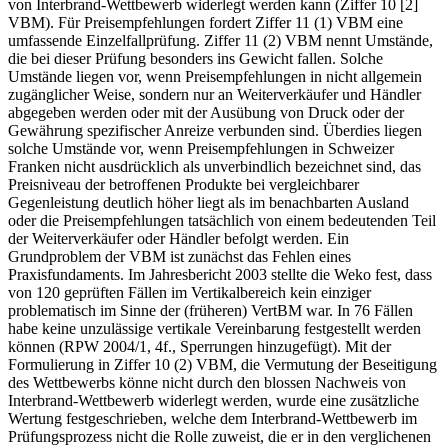
von Interbrand-Wettbewerb widerlegt werden kann (Ziffer 10 [2]
VBM). Für Preisempfehlungen fordert Ziffer 11 (1) VBM eine
umfassende Einzelfallprüfung. Ziffer 11 (2) VBM nennt Umstände,
die bei dieser Prüfung besonders ins Gewicht fallen. Solche
Umstände liegen vor, wenn Preisempfehlungen in nicht allgemein
zugänglicher Weise, sondern nur an Weiterverkäufer und Händler
abgegeben werden oder mit der Ausübung von Druck oder der
Gewährung spezifischer Anreize verbunden sind. Überdies liegen
solche Umstände vor, wenn Preisempfehlungen in Schweizer
Franken nicht ausdrücklich als unverbindlich bezeichnet sind, das
Preisniveau der betroffenen Produkte bei vergleichbarer
Gegenleistung deutlich höher liegt als im benachbarten Ausland
oder die Preisempfehlungen tatsächlich von einem bedeutenden Teil
der Weiterverkäufer oder Händler befolgt werden. Ein
Grundproblem der VBM ist zunächst das Fehlen eines
Praxisfundaments. Im Jahresbericht 2003 stellte die Weko fest, dass
von 120 geprüften Fällen im Vertikalbereich kein einziger
problematisch im Sinne der (früheren) VertBM war. In 76 Fällen
habe keine unzulässige vertikale Vereinbarung festgestellt werden
können (RPW 2004/1, 4f., Sperrungen hinzugefügt). Mit der
Formulierung in Ziffer 10 (2) VBM, die Vermutung der Beseitigung
des Wettbewerbs könne nicht durch den blossen Nachweis von
Interbrand-Wettbewerb widerlegt werden, wurde eine zusätzliche
Wertung festgeschrieben, welche dem Interbrand-Wettbewerb im
Prüfungsprozess nicht die Rolle zuweist, die er in den verglichenen