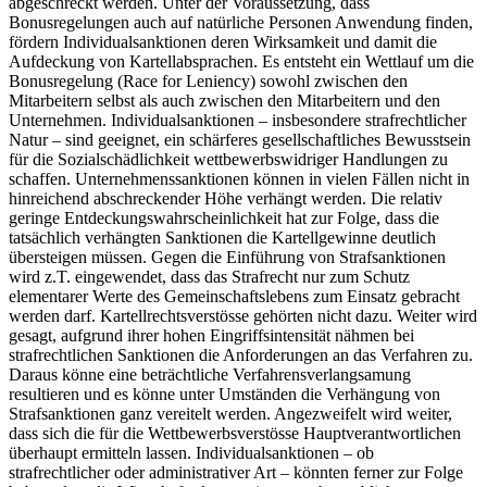
abgeschreckt werden. Unter der Voraussetzung, dass
Bonusregelungen auch auf natürliche Personen Anwendung finden,
fördern Individualsanktionen deren Wirksamkeit und damit die
Aufdeckung von Kartellabsprachen. Es entsteht ein Wettlauf um die
Bonusregelung (Race for Leniency) sowohl zwischen den
Mitarbeitern selbst als auch zwischen den Mitarbeitern und den
Unternehmen. Individualsanktionen – insbesondere strafrechtlicher
Natur – sind geeignet, ein schärferes gesellschaftliches Bewusstsein
für die Sozialschädlichkeit wettbewerbswidriger Handlungen zu
schaffen. Unternehmenssanktionen können in vielen Fällen nicht in
hinreichend abschreckender Höhe verhängt werden. Die relativ
geringe Entdeckungswahrscheinlichkeit hat zur Folge, dass die
tatsächlich verhängten Sanktionen die Kartellgewinne deutlich
übersteigen müssen. Gegen die Einführung von Strafsanktionen
wird z.T. eingewendet, dass das Strafrecht nur zum Schutz
elementarer Werte des Gemeinschaftslebens zum Einsatz gebracht
werden darf. Kartellrechtsverstösse gehörten nicht dazu. Weiter wird
gesagt, aufgrund ihrer hohen Eingriffsintensität nähmen bei
strafrechtlichen Sanktionen die Anforderungen an das Verfahren zu.
Daraus könne eine beträchtliche Verfahrensverlangsamung
resultieren und es könne unter Umständen die Verhängung von
Strafsanktionen ganz vereitelt werden. Angezweifelt wird weiter,
dass sich die für die Wettbewerbsverstösse Hauptverantwortlichen
überhaupt ermitteln lassen. Individualsanktionen – ob
strafrechtlicher oder administrativer Art – könnten ferner zur Folge