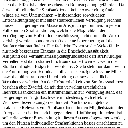
nach die Effektivität der bestehenden Bonusregelung gefährden. Da
diese auf individuelle Strafsanktionen keine Anwendung findet,
würde sie von Unternehmen – insbesondere soweit deren
Entscheidungsträger mit einer strafrechtlichen Verfolgung rechnen
müssen – in geringerem Masse in Anspruch genommen. In jedem
Fall könnten Strafsanktionen, welche die Möglichkeit der
Verhängung von Haftstrafen einschliessen, nicht durch die Weko
verhängt werden, sondern es müsste eine Übertragung auf die
Strafgerichte stattfinden. Die fachliche Expertise der Weko fände
nur noch begrenzten Eingang in die Entscheidungstätigkeit.
Aufgrund des Verhältnismässigkeitsgrundsatzes darf strafwürdiges
Verhalten erst dann strafrechtlich sanktioniert werden, wenn die
Strafbedürftigkeit festgestellt worden ist. Sie besteht nur dann, wenn
die Androhung von Kriminalstrafe als das einzige wirksame Mittel
bzw. die ultima ratio zur Unterbindung des sozialschädlichen
Verhaltens erscheint. An der Erforderlichkeit von Strafmassnahmen
bestehen aber Zweifel, da mit den verwaltungsrechtlichen
Individualsanktionen ein Instrumentarium zur Verfügung steht, das
bei geringerer Eingriffsschwere mindestens gleich effektiv
Wettbewerbsverletzungen verhindert. Auch die mangelnde
praktische Relevanz von Strafsanktionen in den Mitgliedstaaten der
Europäischen Union spricht gegen deren Einführung. In jedem Fall
sollte die weitere Entwicklung in diesen Staaten abgewartet werden,
um den Nutzen individueller Strafsanktionen besser einschätzen zu