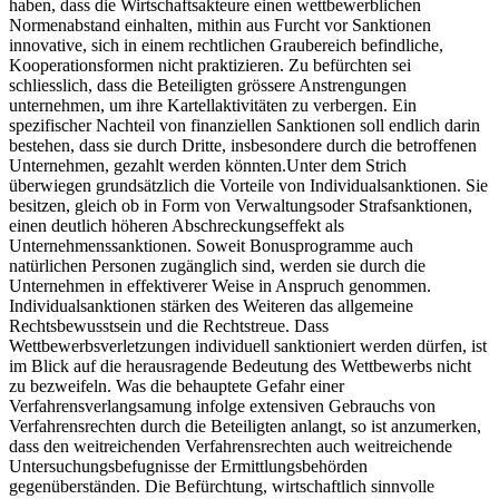
haben, dass die Wirtschaftsakteure einen wettbewerblichen
Normenabstand einhalten, mithin aus Furcht vor Sanktionen
innovative, sich in einem rechtlichen Graubereich befindliche,
Kooperationsformen nicht praktizieren. Zu befürchten sei
schliesslich, dass die Beteiligten grössere Anstrengungen
unternehmen, um ihre Kartellaktivitäten zu verbergen. Ein
spezifischer Nachteil von finanziellen Sanktionen soll endlich darin
bestehen, dass sie durch Dritte, insbesondere durch die betroffenen
Unternehmen, gezahlt werden könnten.Unter dem Strich
überwiegen grundsätzlich die Vorteile von Individualsanktionen. Sie
besitzen, gleich ob in Form von Verwaltungsoder Strafsanktionen,
einen deutlich höheren Abschreckungseffekt als
Unternehmenssanktionen. Soweit Bonusprogramme auch
natürlichen Personen zugänglich sind, werden sie durch die
Unternehmen in effektiverer Weise in Anspruch genommen.
Individualsanktionen stärken des Weiteren das allgemeine
Rechtsbewusstsein und die Rechtstreue. Dass
Wettbewerbsverletzungen individuell sanktioniert werden dürfen, ist
im Blick auf die herausragende Bedeutung des Wettbewerbs nicht
zu bezweifeln. Was die behauptete Gefahr einer
Verfahrensverlangsamung infolge extensiven Gebrauchs von
Verfahrensrechten durch die Beteiligten anlangt, so ist anzumerken,
dass den weitreichenden Verfahrensrechten auch weitreichende
Untersuchungsbefugnisse der Ermittlungsbehörden
gegenüberständen. Die Befürchtung, wirtschaftlich sinnvolle