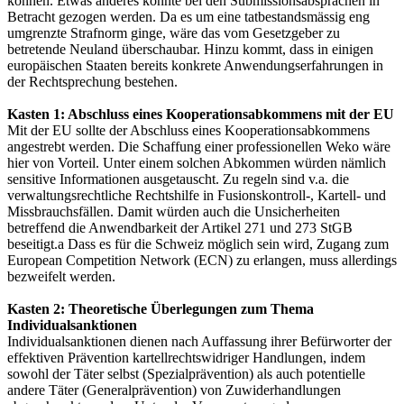
können. Etwas anderes könnte bei den Submissionsabsprachen in
Betracht gezogen werden. Da es um eine tatbestandsmässig eng
umgrenzte Strafnorm ginge, wäre das vom Gesetzgeber zu
betretende Neuland überschaubar. Hinzu kommt, dass in einigen
europäischen Staaten bereits konkrete Anwendungserfahrungen in
der Rechtsprechung bestehen.
Kasten 1: Abschluss eines Kooperationsabkommens mit der EU
Mit der EU sollte der Abschluss eines Kooperationsabkommens
angestrebt werden. Die Schaffung einer professionellen Weko wäre
hier von Vorteil. Unter einem solchen Abkommen würden nämlich
sensitive Informationen ausgetauscht. Zu regeln sind v.a. die
verwaltungsrechtliche Rechtshilfe in Fusionskontroll-, Kartell- und
Missbrauchsfällen. Damit würden auch die Unsicherheiten
betreffend die Anwendbarkeit der Artikel 271 und 273 StGB
beseitigt.a Dass es für die Schweiz möglich sein wird, Zugang zum
European Competition Network (ECN) zu erlangen, muss allerdings
bezweifelt werden.
Kasten 2: Theoretische Überlegungen zum Thema
Individualsanktionen
Individualsanktionen dienen nach Auffassung ihrer Befürworter der
effektiven Prävention kartellrechtswidriger Handlungen, indem
sowohl der Täter selbst (Spezialprävention) als auch potentielle
andere Täter (Generalprävention) von Zuwiderhandlungen