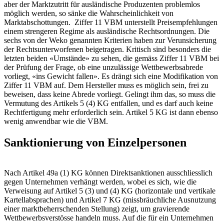
aber der Marktzutritt für ausländische Produzenten problemlos
möglich werden, so sänke die Wahrscheinlichkeit von
Marktabschottungen. Ziffer 11 VBM unterstellt Preisempfehlungen
einem strengeren Regime als ausländische Rechtsordnungen. Die
sechs von der Weko genannten Kriterien haben zur Verunsicherung
der Rechtsunterworfenen beigetragen. Kritisch sind besonders die
letzten beiden «Umstände» zu sehen, die gemäss Ziffer 11 VBM bei
der Prüfung der Frage, ob eine unzulässige Wettbewerbsabrede
vorliegt, «ins Gewicht fallen». Es drängt sich eine Modifikation von
Ziffer 11 VBM auf. Dem Hersteller muss es möglich sein, frei zu
beweisen, dass keine Abrede vorliegt. Gelingt ihm das, so muss die
Vermutung des Artikels 5 (4) KG entfallen, und es darf auch keine
Rechtfertigung mehr erforderlich sein. Artikel 5 KG ist dann ebenso
wenig anwendbar wie die VBM.
Sanktionierung von Einzelpersonen
Nach Artikel 49a (1) KG können Direktsanktionen ausschliesslich
gegen Unternehmen verhängt werden, wobei es sich, wie die
Verweisung auf Artikel 5 (3) und (4) KG (horizontale und vertikale
Kartellabsprachen) und Artikel 7 KG (missbräuchliche Ausnutzung
einer marktbeherrschenden Stellung) zeigt, um gravierende
Wettbewerbsverstösse handeln muss. Auf die für ein Unternehmen