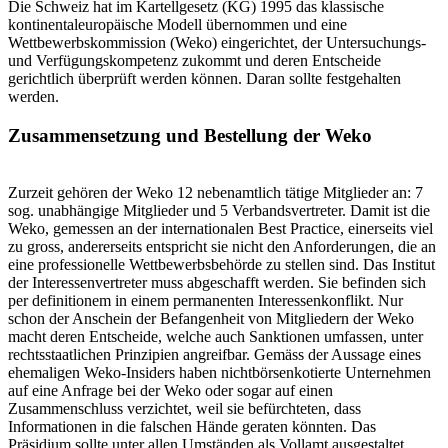
Die Schweiz hat im Kartellgesetz (KG) 1995 das klassische
kontinentaleuropäische Modell übernommen und eine
Wettbewerbskommission (Weko) eingerichtet, der Untersuchungs-
und Verfügungskompetenz zukommt und deren Entscheide
gerichtlich überprüft werden können. Daran sollte festgehalten
werden.
Zusammensetzung und Bestellung der Weko
Zurzeit gehören der Weko 12 nebenamtlich tätige Mitglieder an: 7
sog. unabhängige Mitglieder und 5 Verbandsvertreter. Damit ist die
Weko, gemessen an der internationalen Best Practice, einerseits viel
zu gross, andererseits entspricht sie nicht den Anforderungen, die an
eine professionelle Wettbewerbsbehörde zu stellen sind. Das Institut
der Interessenvertreter muss abgeschafft werden. Sie befinden sich
per definitionem in einem permanenten Interessenkonflikt. Nur
schon der Anschein der Befangenheit von Mitgliedern der Weko
macht deren Entscheide, welche auch Sanktionen umfassen, unter
rechtsstaatlichen Prinzipien angreifbar. Gemäss der Aussage eines
ehemaligen Weko-Insiders haben nichtbörsenkotierte Unternehmen
auf eine Anfrage bei der Weko oder sogar auf einen
Zusammenschluss verzichtet, weil sie befürchteten, dass
Informationen in die falschen Hände geraten könnten. Das
Präsidium sollte unter allen Umständen als Vollamt ausgestaltet