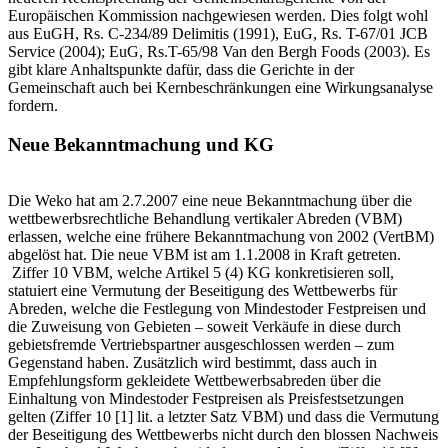
Europäischen Kommission nachgewiesen werden. Dies folgt wohl
aus EuGH, Rs. C-234/89 Delimitis (1991), EuG, Rs. T-67/01 JCB
Service (2004); EuG, Rs.T-65/98 Van den Bergh Foods (2003). Es
gibt klare Anhaltspunkte dafür, dass die Gerichte in der
Gemeinschaft auch bei Kernbeschränkungen eine Wirkungsanalyse
fordern.
Neue Bekanntmachung und KG
Die Weko hat am 2.7.2007 eine neue Bekanntmachung über die
wettbewerbsrechtliche Behandlung vertikaler Abreden (VBM)
erlassen, welche eine frühere Bekanntmachung von 2002 (VertBM)
abgelöst hat. Die neue VBM ist am 1.1.2008 in Kraft getreten.
Ziffer 10 VBM, welche Artikel 5 (4) KG konkretisieren soll,
statuiert eine Vermutung der Beseitigung des Wettbewerbs für
Abreden, welche die Festlegung von Mindestoder Festpreisen und
die Zuweisung von Gebieten – soweit Verkäufe in diese durch
gebietsfremde Vertriebspartner ausgeschlossen werden – zum
Gegenstand haben. Zusätzlich wird bestimmt, dass auch in
Empfehlungsform gekleidete Wettbewerbsabreden über die
Einhaltung von Mindestoder Festpreisen als Preisfestsetzungen
gelten (Ziffer 10 [1] lit. a letzter Satz VBM) und dass die Vermutung
der Beseitigung des Wettbewerbs nicht durch den blossen Nachweis