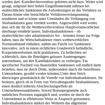
werden darf. Kartellrechtsverstösse gehörten nicht dazu. Weiter wird
gesagt, aufgrund ihrer hohen Eingriffsintensität nähmen bei
strafrechtlichen Sanktionen die Anforderungen an das Verfahren zu.
Daraus könne eine beträchtliche Verfahrensverlangsamung
resultieren und es könne unter Umständen die Verhängung von
Strafsanktionen ganz vereitelt werden. Angezweifelt wird weiter,
dass sich die für die Wettbewerbsverstösse Hauptverantwortlichen
überhaupt ermitteln lassen. Individualsanktionen – ob
strafrechtlicher oder administrativer Art – könnten ferner zur Folge
haben, dass die Wirtschaftsakteure einen wettbewerblichen
Normenabstand einhalten, mithin aus Furcht vor Sanktionen
innovative, sich in einem rechtlichen Graubereich befindliche,
Kooperationsformen nicht praktizieren. Zu befürchten sei
schliesslich, dass die Beteiligten grössere Anstrengungen
unternehmen, um ihre Kartellaktivitäten zu verbergen. Ein
spezifischer Nachteil von finanziellen Sanktionen soll endlich darin
bestehen, dass sie durch Dritte, insbesondere durch die betroffenen
Unternehmen, gezahlt werden könnten.Unter dem Strich
überwiegen grundsätzlich die Vorteile von Individualsanktionen. Sie
besitzen, gleich ob in Form von Verwaltungsoder Strafsanktionen,
einen deutlich höheren Abschreckungseffekt als
Unternehmenssanktionen. Soweit Bonusprogramme auch
natürlichen Personen zugänglich sind, werden sie durch die
Unternehmen in effektiverer Weise in Anspruch genommen.
Individualsanktionen stärken des Weiteren das allgemeine