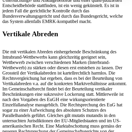
Untersuchungs- und Anklagebehörde und einer quasi-judiziellen
Entscheidbehörde stattfinden, ist ein wenig gekünstelt. Es ist in
jedem Fall die gerichtliche Kontrolle durch das
Bundesverwaltungsgericht und durch das Bundesgericht, welche
das System allenfalls EMRK-kompatibel macht.
Vertikale Abreden
Die mit vertikalen Abreden einhergehende Beschränkung des
Intrabrand-Wettbewerbs kann gleichzeitig geeignet sein,
Wettbewerb zwischen verschiedenen Marken (Interbrand-
Wettbewerb) zu stärken oder diesen erst entstehen zu lassen. Der
Grossteil der Vertikalabreden ist kartellrechtlich harmlos. Die
Rechtsvergleichung hat ergeben, dass es bei der Beurteilung von
Vertikalabreden v.a. auf die konkreten Marktverhältnisse ankommt.
Im Gemeinschaftsrecht findet bei der Beurteilung vertikaler
Beschränkungen eine sukzessive Lockerung statt. Mittlerweile ist
nach den Vorgaben des EuGH eine wirkungsorientierte
Einzelfallanalyse massgeblich. Die Rechtsprechung des EuG hat
sogar zu einer Aufweichung des absoluten Schutzes des
Parallelhandels geführt. Gleiches gilt mutatis mutandis in den
untersuchten Jurisdiktionen der EU-Mitgliedstaaten und im US-
amerikanischen Recht. Eine Marktabschottung muss gemäss der
neueren Rechtsprechung der Gemeinschaftsgerichte von der