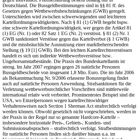
Deutschland. Die Bussgeldbestimmungen sind in §§ 81 ff. des
Gesetzes gegen Wettbewerbsbeschränkungen (GWB) geregelt.
Unterschieden wird zwischen schwerwiegenden und leichteren
Kartellordnungswidrigkeiten. Nach § 81 (1) GWB begeht bspw.
eine schwere Kartellordnungswidrigkeit, wer gegen die Artikel 81
(1) EG (Nr. 1) oder 82 Satz 1 EG (Nr. 2) verstösst. § 81 (2) Nr. 1
GWB sanktioniert Verstösse gegen das Kartellverbot (§ 1 GWB)
und die missbräuchliche Ausnutzung einer marktbeherrschenden
Stellung (§ 19 [1] GWB). Bei den leichten Kartellrechtsverstössen
handelt es sich um indirekte Wettbewerbsverstösse bzw.
Ungehorsamstatbestände. Die Praxis des Bundeskartellamts ist
streng. Im Jahr 2007 ergingen gegen 26 natürliche Personen
Bussgeldbescheide von insgesamt 1,8 Mio. Euro. Die im Jahr 2006
als Bekanntmachung Nr. 9/2006 erlassene Bonusregelung findet
auch auf natürliche Personen Anwendung. Strafsanktionen für die
Verletzung wettbewerbsrechtlicher Vorschriften sind mittlerweile
international relativ weit verbreitet. Prominentestes Beispiel sind die
USA, wo Einzelpersonen wegen kartellrechtswidriger
Verhaltensweisen nach Section 1 Sherman Act strafrechtlich verfolgt
werden können. Obwohl gesetzlich nicht vorgeschrieben, werden in
der Praxis in der Regel nur so genannte Hardcore-Kartelle –
insbesondere horizontale Preis-, Gebiets-, Kunden- und
Submissionsabsprachen – strafrechtlich verfolgt. Strafbestimmungen
für natürliche Personen finden sich darüber hinaus u.a. im