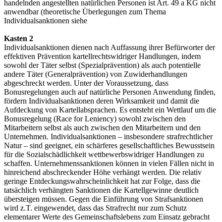
handelnden angestellten natürlichen Personen ist Art. 49 a KG nicht
anwendbar (theoretische Überlegungen zum Thema
Individualsanktionen siehe
Kasten 2
Individualsanktionen dienen nach Auffassung ihrer Befürworter der
effektiven Prävention kartellrechtswidriger Handlungen, indem
sowohl der Täter selbst (Spezialprävention) als auch potentielle
andere Täter (Generalprävention) von Zuwiderhandlungen
abgeschreckt werden. Unter der Voraussetzung, dass
Bonusregelungen auch auf natürliche Personen Anwendung finden,
fördern Individualsanktionen deren Wirksamkeit und damit die
Aufdeckung von Kartellabsprachen. Es entsteht ein Wettlauf um die
Bonusregelung (Race for Leniency) sowohl zwischen den
Mitarbeitern selbst als auch zwischen den Mitarbeitern und den
Unternehmen. Individualsanktionen – insbesondere strafrechtlicher
Natur – sind geeignet, ein schärferes gesellschaftliches Bewusstsein
für die Sozialschädlichkeit wettbewerbswidriger Handlungen zu
schaffen. Unternehmenssanktionen können in vielen Fällen nicht in
hinreichend abschreckender Höhe verhängt werden. Die relativ
geringe Entdeckungswahrscheinlichkeit hat zur Folge, dass die
tatsächlich verhängten Sanktionen die Kartellgewinne deutlich
übersteigen müssen. Gegen die Einführung von Strafsanktionen
wird z.T. eingewendet, dass das Strafrecht nur zum Schutz
elementarer Werte des Gemeinschaftslebens zum Einsatz gebracht