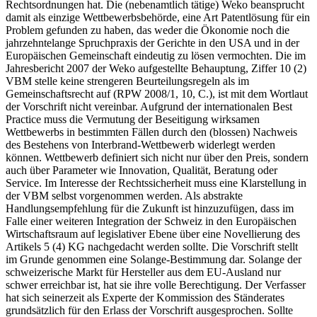
Rechtsordnungen hat. Die (nebenamtlich tätige) Weko beansprucht
damit als einzige Wettbewerbsbehörde, eine Art Patentlösung für ein
Problem gefunden zu haben, das weder die Ökonomie noch die
jahrzehntelange Spruchpraxis der Gerichte in den USA und in der
Europäischen Gemeinschaft eindeutig zu lösen vermochten. Die im
Jahresbericht 2007 der Weko aufgestellte Behauptung, Ziffer 10 (2)
VBM stelle keine strengeren Beurteilungsregeln als im
Gemeinschaftsrecht auf (RPW 2008/1, 10, C.), ist mit dem Wortlaut
der Vorschrift nicht vereinbar. Aufgrund der internationalen Best
Practice muss die Vermutung der Beseitigung wirksamen
Wettbewerbs in bestimmten Fällen durch den (blossen) Nachweis
des Bestehens von Interbrand-Wettbewerb widerlegt werden
können. Wettbewerb definiert sich nicht nur über den Preis, sondern
auch über Parameter wie Innovation, Qualität, Beratung oder
Service. Im Interesse der Rechtssicherheit muss eine Klarstellung in
der VBM selbst vorgenommen werden. Als abstrakte
Handlungsempfehlung für die Zukunft ist hinzuzufügen, dass im
Falle einer weiteren Integration der Schweiz in den Europäischen
Wirtschaftsraum auf legislativer Ebene über eine Novellierung des
Artikels 5 (4) KG nachgedacht werden sollte. Die Vorschrift stellt
im Grunde genommen eine Solange-Bestimmung dar. Solange der
schweizerische Markt für Hersteller aus dem EU-Ausland nur
schwer erreichbar ist, hat sie ihre volle Berechtigung. Der Verfasser
hat sich seinerzeit als Experte der Kommission des Ständerates
grundsätzlich für den Erlass der Vorschrift ausgesprochen. Sollte