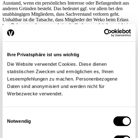
Ausstand, wenn ein persönliches Interesse oder Befangenheit aus
anderen Gründen besteht. Das bedeutet ggf. vor allem bei den
unabhängigen Mitgliedern, dass Sachverstand verloren geht.
Unhaltbar ist die Tatsache, dass Mitglieder der Weko beim Erlass
von Bekanntmachungen auch (und offenbar gerade) dann nicht in
Ausstand treten, wenn sie ein besonderes Interesse an bestimmten
Fragen haben. Bekanntmachungen sind im Gegensatz zu
Verfügungen jedenfalls faktisch von generell-abstrakter Tragweite.
Verhältnis Kommission/Sekretariat
Ihre Privatsphäre ist uns wichtig
Die Website verwendet Cookies. Diese dienen
Die schweizerische Wettbewerbsbehörde besteht aus zwei
statistischen Zwecken und ermöglichen es, Ihnen
Einheiten: der Weko und dem Sekretariat. Nach Artikel 27 Absatz 1
Leseempfehlungen zu machen. Personenbezogene
KG ist es Sache des Sekretariats, eine Untersuchung zu eröffnen
Daten sind anonymisiert und werden nicht für
und durchzuführen, wenn Anhaltspunkte für eine unzulässige
Wettbewerbsbeschränkung bestehen. Im Verfahren vor der Weko
Werbezwecke verwendet.
haben die Beteiligten aufgrund ihres Anspruchs auf rechtliches
Gehör das Recht, schriftlich zum Antrag des Sekretariats Stellung zu
nehmen (Artikel 30 Absatz 2 KG). Auf den ersten Blick liegt damit
Einwilligungsauswahl
eine zweistufige Behörde vor: das Sekretariat ist
Untersuchungsbehörde und die Weko Entscheidbehörde. Indes
Notwendig
fehlt eine klare Trennung, wie sie etwa das niederländische Recht
kennt. Act of 22 May 1997 Providing New Rules for Economic
Competition (Competition Act), Staatsblad Nr. 242 (1997). Gemäss