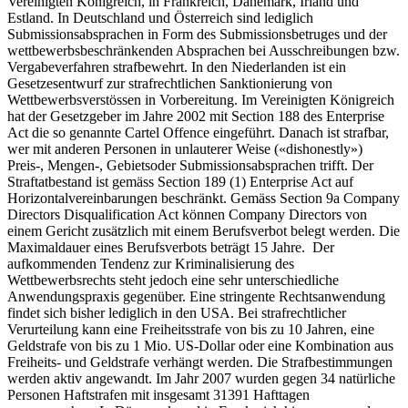
Vereinigten Königreich, in Frankreich, Dänemark, Irland und
Estland. In Deutschland und Österreich sind lediglich
Submissionsabsprachen in Form des Submissionsbetruges und der
wettbewerbsbeschränkenden Absprachen bei Ausschreibungen bzw.
Vergabeverfahren strafbewehrt. In den Niederlanden ist ein
Gesetzesentwurf zur strafrechtlichen Sanktionierung von
Wettbewerbsverstössen in Vorbereitung. Im Vereinigten Königreich
hat der Gesetzgeber im Jahre 2002 mit Section 188 des Enterprise
Act die so genannte Cartel Offence eingeführt. Danach ist strafbar,
wer mit anderen Personen in unlauterer Weise («dishonestly»)
Preis-, Mengen-, Gebietsoder Submissionsabsprachen trifft. Der
Straftatbestand ist gemäss Section 189 (1) Enterprise Act auf
Horizontalvereinbarungen beschränkt. Gemäss Section 9a Company
Directors Disqualification Act können Company Directors von
einem Gericht zusätzlich mit einem Berufsverbot belegt werden. Die
Maximaldauer eines Berufsverbots beträgt 15 Jahre. Der
aufkommenden Tendenz zur Kriminalisierung des
Wettbewerbsrechts steht jedoch eine sehr unterschiedliche
Anwendungspraxis gegenüber. Eine stringente Rechtsanwendung
findet sich bisher lediglich in den USA. Bei strafrechtlicher
Verurteilung kann eine Freiheitsstrafe von bis zu 10 Jahren, eine
Geldstrafe von bis zu 1 Mio. US-Dollar oder eine Kombination aus
Freiheits- und Geldstrafe verhängt werden. Die Strafbestimmungen
werden aktiv angewandt. Im Jahr 2007 wurden gegen 34 natürliche
Personen Haftstrafen mit insgesamt 31391 Hafttagen