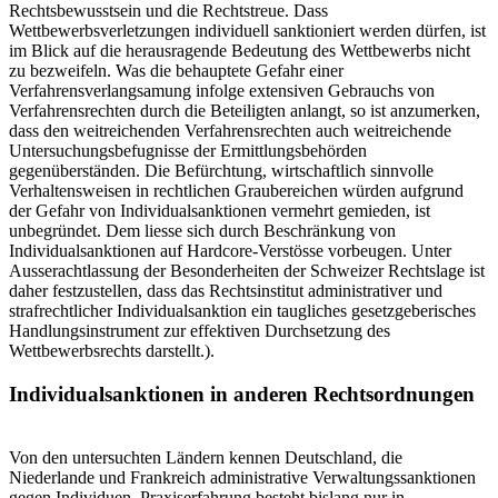
Rechtsbewusstsein und die Rechtstreue. Dass
Wettbewerbsverletzungen individuell sanktioniert werden dürfen, ist
im Blick auf die herausragende Bedeutung des Wettbewerbs nicht
zu bezweifeln. Was die behauptete Gefahr einer
Verfahrensverlangsamung infolge extensiven Gebrauchs von
Verfahrensrechten durch die Beteiligten anlangt, so ist anzumerken,
dass den weitreichenden Verfahrensrechten auch weitreichende
Untersuchungsbefugnisse der Ermittlungsbehörden
gegenüberständen. Die Befürchtung, wirtschaftlich sinnvolle
Verhaltensweisen in rechtlichen Graubereichen würden aufgrund
der Gefahr von Individualsanktionen vermehrt gemieden, ist
unbegründet. Dem liesse sich durch Beschränkung von
Individualsanktionen auf Hardcore-Verstösse vorbeugen. Unter
Ausserachtlassung der Besonderheiten der Schweizer Rechtslage ist
daher festzustellen, dass das Rechtsinstitut administrativer und
strafrechtlicher Individualsanktion ein taugliches gesetzgeberisches
Handlungsinstrument zur effektiven Durchsetzung des
Wettbewerbsrechts darstellt.).
Individualsanktionen in anderen Rechtsordnungen
Von den untersuchten Ländern kennen Deutschland, die
Niederlande und Frankreich administrative Verwaltungssanktionen
gegen Individuen. Praxiserfahrung besteht bislang nur in