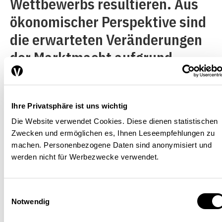
Wettbewerbs resultieren. Aus
ökonomischer Perspektive sind
die erwarteten Veränderungen
der Marktmacht aufgrund
unilateraler und/oder
koordinierter Effekte
entscheidend, um zu
Ihre Privatsphäre ist uns wichtig
Die Website verwendet Cookies. Diese dienen statistischen
prognostizieren, wie sich der
Zwecken und ermöglichen es, Ihnen Leseempfehlungen zu
wirksame Wettbewerb durch
machen. Personenbezogene Daten sind anonymisiert und
werden nicht für Werbezwecke verwendet.
das Fusionsvorhaben ändern
wird. Aber was ist eigentlich
Einwilligungsauswahl
unter dem Begriff Marktmacht
Notwendig
in diesem Kontext zu