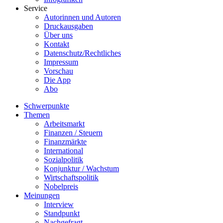
Service
Autorinnen und Autoren
Druckausgaben
Über uns
Kontakt
Datenschutz/Rechtliches
Impressum
Vorschau
Die App
Abo
Schwerpunkte
Themen
Arbeitsmarkt
Finanzen / Steuern
Finanzmärkte
International
Sozialpolitik
Konjunktur / Wachstum
Wirtschaftspolitik
Nobelpreis
Meinungen
Interview
Standpunkt
Nachgefragt