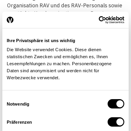
Organisation RAV und des RAV-Personals sowie
verstärkte Kundenorientierung; – Beratung:
Zielgerichteter Instrumenteneinsatz im
Rahmen der konsequenten Umsetzung der
Beratungsstrategie zur Aktivierung der
Ihre Privatsphäre ist uns wichtig
Stellensuchenden und zur Vermeidung von
Die Website verwendet Cookies. Diese dienen
Langzeitarbeitslosigkeit unter Berücksichtigung
statistischen Zwecken und ermöglichen es, Ihnen
möglicher Zielgruppen; – Vermittlung und
Leseempfehlungen zu machen. Personenbezogene
Arbeitgeber: Qualitativer und quantitativer
Daten sind anonymisiert und werden nicht für
Ausbau der Zusammenarbeit mit Arbeitgebern
Werbezwecke verwendet.
und Verbesserung der Vermittlungsqualität; –
AMM: Vermehrte bedarfs- und marktgerechte
Einwilligungsauswahl
Ausrichtung des Angebots, vorrangiger Einsatz
Notwendig
der AMM zur Verbesserung des Suchverhaltens
sowie deren systematische Evaluierung; –
Präferenzen
Interinstitutionelle Zusammenarbeit (IIZ):