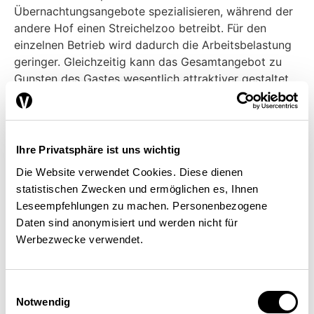
Übernachtungsangebote spezialisieren, während der
andere Hof einen Streichelzoo betreibt. Für den
einzelnen Betrieb wird dadurch die Arbeitsbelastung
geringer. Gleichzeitig kann das Gesamtangebot zu
Gunsten des Gastes wesentlich attraktiver gestaltet
werden.
Ihre Privatsphäre ist uns wichtig
Qualitätssicherung!
Die Website verwendet Cookies. Diese dienen
statistischen Zwecken und ermöglichen es, Ihnen
Leseempfehlungen zu machen. Personenbezogene
In der Hotellerie sind Qualitätsstandards mit dem
Daten sind anonymisiert und werden nicht für
Sternesystem schon lange etabliert. In benachbarten
Werbezwecke verwendet.
Ländern werden Angebote des Agrotourismus
beispielsweise mit Blumen gekennzeichnet. In der
Schweiz verfügen die Angebote heute aber über
Einwilligungsauswahl
keine einheitlichen Qualitätsstandards. Jeder
Notwendig