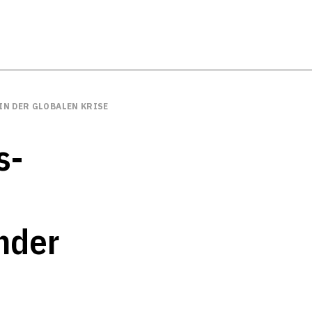
N DER GLOBALEN KRISE
s-
nder