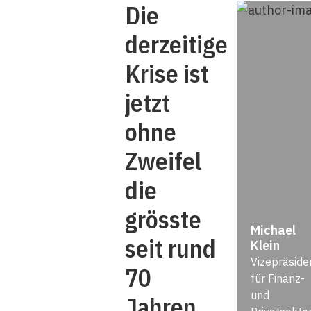
Die
derzeitige
Krise ist
jetzt
ohne
Zweifel
die
grösste
Michael
seit rund
Klein
Vizepräside
70
für Finanz-
und
Jahren.