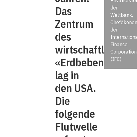
Privatsekto
Das
der
Weltbank,
Zentrum
Chefökono
der
des
Internation
Finance
wirtschaftlichen
Corporation
«Erdbebens»
(IFC)
lag in
den USA.
Die
folgende
Flutwelle