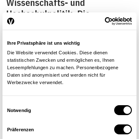
Wissenschafts- und
Hochschulpolitik. Die
Wissenschaft gehört zu den
ersten Global Players und ist
Ihre Privatsphäre ist uns wichtig
seit Beginn der Neuzeit
Die Website verwendet Cookies. Diese dienen
international ausgerichtet. Die
statistischen Zwecken und ermöglichen es, Ihnen
Universitäten als Institutionen
Leseempfehlungen zu machen. Personenbezogene
Daten sind anonymisiert und werden nicht für
sind hingegen über ihre
Werbezwecke verwendet.
öffentliche Trägerschaft stark
mit der regionalen Politik
Einwilligungsauswahl
Notwendig
verbunden. Regionale
Verankerung und internationale
Präferenzen
Wirkung: Das war schon früh