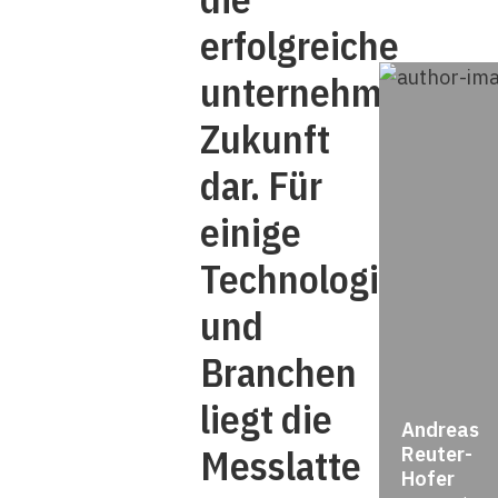
erfolgreiche
unternehmerisch
Zukunft
dar. Für
einige
Technologien
und
Branchen
liegt die
Andreas
Messlatte
Reuter-
Hofer