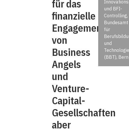
für das
Innovationsp
und BFI-
finanzielle
Controlling,
Bundesamt
Engagement
für
von
Berufsbildu
und
Business
Technologi
(BBT), Bern
Angels
und
Venture-
Capital-
Gesellschaften
aber