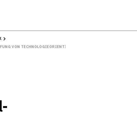
K
FFUNG VON TECHNOLOGIEORIENTIERTEN START-UPS
l-