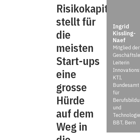
Risikokapital
stellt für
Ingrid
die
Kissling-
Naef
meisten
Mitglied der
Geschäftsle
Start-ups
Leiterin
eine
Innovations
KTI,
grosse
Bundesamt
für
Hürde
Berufsbildu
und
auf dem
Technologi
Weg in
BBT, Bern
die