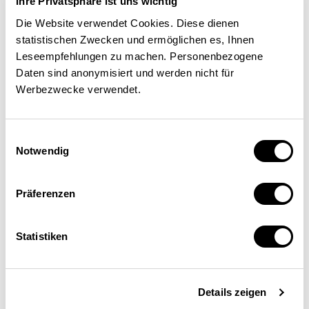
Investitionssummen. Die
Ihre Privatsphäre ist uns wichtig
wichtige Frage ist nicht, wo von
Die Website verwendet Cookies. Diese dienen
statistischen Zwecken und ermöglichen es, Ihnen
wem wie viel THG reduziert
Leseempfehlungen zu machen. Personenbezogene
werden soll, sondern: Wie kann
Daten sind anonymisiert und werden nicht für
Werbezwecke verwendet.
sichergestellt werden, dass
weltweit möglichst viele
Einwilligungsauswahl
Investitionen in Ersatz- und
Notwendig
Neuanlagen unter Einbezug
Präferenzen
eines globalen Preises für THG
(und damit emissionsreduziert)
Statistiken
erfolgt? Legen sich die Mehrheit
der grossen Länder verbindlich
Details zeigen
auf ambitiöse, progressive