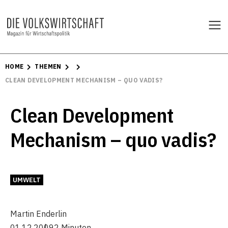
HOME
THEMEN
CLEAN DEVELOPMENT MECHANISM – QUO VADIS?
Clean Development
Mechanism – quo vadis?
UMWELT
Martin Enderlin
01.12.2009
2 Minuten