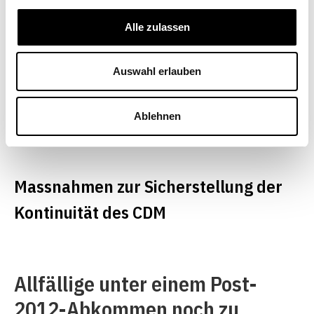
Emissionsabsenkungspfade
Alle zulassen
fest? Und wie können die dafür
notwendigen finanziellen Mittel
Auswahl erlauben
und Humanressourcen effektiv
bereit gestellt werden?
Ablehnen
Massnahmen zur Sicherstellung der
Kontinuität des CDM
Allfällige unter einem Post-
2012-Abkommen noch zu