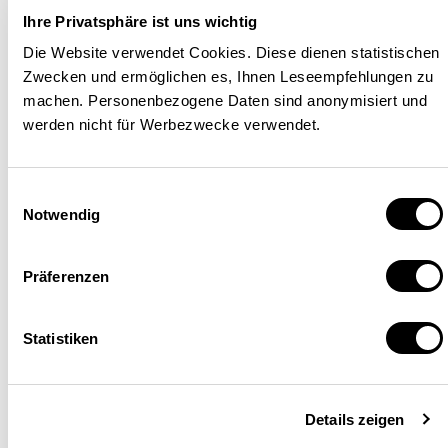
Ihre Privatsphäre ist uns wichtig
Effizienz oder
Die Website verwendet Cookies. Diese dienen statistischen
Verteilungsgerechtigkeit bei der
Zwecken und ermöglichen es, Ihnen Leseempfehlungen zu
machen. Personenbezogene Daten sind anonymisiert und
Mittelverwendung?
werden nicht für Werbezwecke verwendet.
Einwilligungsauswahl
Kommt es tatsächlich zu Finanztransfers in
Notwendig
dreistelliger Milliardenhöhe, nimmt die
Mittelverwendung eine entscheidende
Präferenzen
Bedeutung ein. Hier stossen zwei Prinzipien
diametral aufeinander: das Prinzip der effi-
zienten Mittelverwendung und dasjenige der
Statistiken
Verteilungsgerechtigkeit. Das Prinzip
effizienter Mittelverwendung gebietet, dass die
Mittelverteilung nicht mit der Giesskanne
Details zeigen
erfolgt. Für Emissionsreduktionsmassnahmen