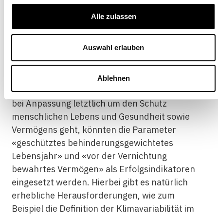
könnte beispielsweise ein umgekehrtes
Alle zulassen
Auktionsverfahren durchgeführt werden, bei
dem Länder ein Subven-tionsvolumen pro
Auswahl erlauben
reduzierter Tonne CO2-Äquivalent vorschlagen
und das Budget auf die kostengünstigsten
Projekte verteilt wird. Für die Anpassung gibt es
Ablehnen
keinen ähnlich zentralen Erfolgsindikator. Da es
bei Anpassung letztlich um den Schutz
menschlichen Lebens und Gesundheit sowie
Vermögens geht, könnten die Parameter
«geschütztes behinderungsgewichtetes
Lebensjahr» und «vor der Vernichtung
bewahrtes Vermögen» als Erfolgsindikatoren
eingesetzt werden. Hierbei gibt es natürlich
erhebliche Herausforderungen, wie zum
Beispiel die Definition der Klimavariabilität im