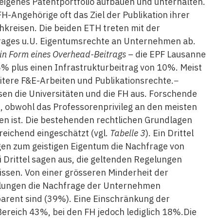
eigenes Patentportfolio aufbauen und unterhalten.
H-Angehörige oft das Ziel der Publikation ihrer
hkreisen. Die beiden ETH treten mit der
rages u.U. Eigentumsrechte an Unternehmen ab.
in Form eines Overhead-Beitrags
– die EPF Lausanne
5% plus einen Infrastrukturbeitrag von 10%. Meist
weitere F&E-Arbeiten und Publikationsrechte.−
en die Universitäten und die FH aus. Forschende
, obwohl das Professorenprivileg an den meisten
en ist. Die bestehenden rechtlichen Grundlagen
reichend eingeschätzt (vgl.
Tabelle 3
). Ein Drittel
gen zum geistigen Eigentum die Nachfrage von
Drittel sagen aus, die geltenden Regelungen
ssen. Von einer grösseren Minderheit der
gelungen die Nachfrage der Unternehmen
arent sind (39%). Eine Einschränkung der
reich 43%, bei den FH jedoch lediglich 18%.Die