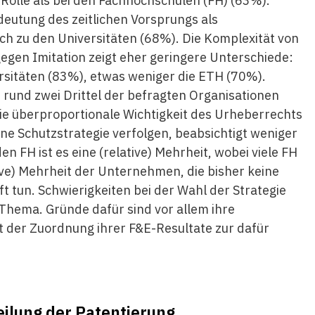
Rolle als bei den Fachhochschulen (FH) (63%).
eutung des zeitlichen Vorsprungs als
ch zu den Universitäten (68%). Die Komplexität von
egen Imitation zeigt eher geringere Unterschiede:
ersitäten (83%), etwas weniger die ETH (70%).
 rund zwei Drittel der befragten Organisationen
 die überproportionale Wichtigkeit des Urheberrechts
ne Schutzstrategie verfolgen, beabsichtigt weniger
den FH ist es eine (relative) Mehrheit, wobei viele FH
ive) Mehrheit der Unternehmen, die bisher keine
ft tun. Schwierigkeiten bei der Wahl der Strategie
 Thema. Gründe dafür sind vor allem ihre
der Zuordnung ihrer F&E-Resultate zur dafür
ilung der Patentierung