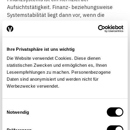
Aufsichtstätigkeit. Finanz- beziehungsweise
Systemstabilität liegt dann vor, wenn die
Finanzmärkte und deren Akteure – Banken,
Versicherungen, Börsen etc. – ihre
Allokationsfunktion auch im Fall von Schocks
oder in Krisensituationen zufriedenstellend
Ihre Privatsphäre ist uns wichtig
erfüllen. –
Erhaltung der Integrität und
Die Website verwendet Cookies. Diese dienen
Reputation des Finanzplatzes:
Integrität und
statistischen Zwecken und ermöglichen es, Ihnen
Sorge um den guten Ruf müssen für alle
Leseempfehlungen zu machen. Personenbezogene
Akteure einen zwingenden
Daten sind anonymisiert und werden nicht für
Entscheidungsgrundsatz darstellen.
Werbezwecke verwendet.
Ausserdem stellt Integrität heute ein zentrales
Erfordernis für den Finanzplatz und dessen
Einwilligungsauswahl
internationale Akzeptanz dar. Die Schweiz
Notwendig
orientiert sich bei der Sicherstellung der
Integrität an den international anerkannten