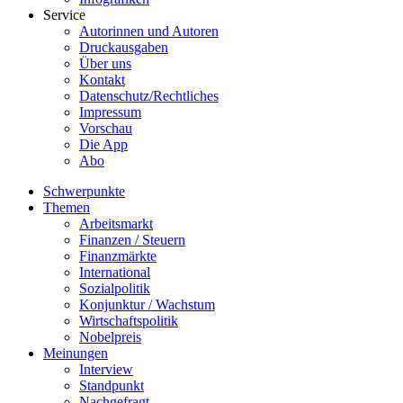
Service
Autorinnen und Autoren
Druckausgaben
Über uns
Kontakt
Datenschutz/Rechtliches
Impressum
Vorschau
Die App
Abo
Schwerpunkte
Themen
Arbeitsmarkt
Finanzen / Steuern
Finanzmärkte
International
Sozialpolitik
Konjunktur / Wachstum
Wirtschaftspolitik
Nobelpreis
Meinungen
Interview
Standpunkt
Nachgefragt