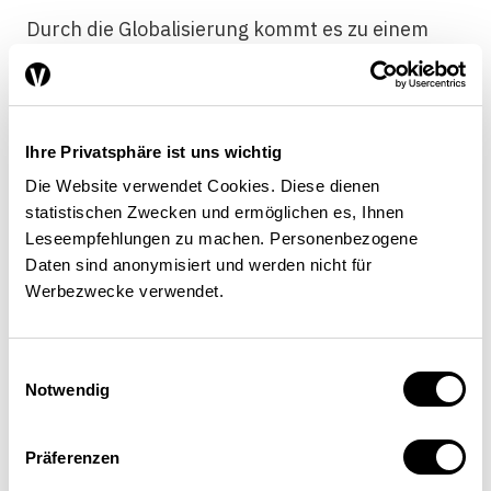
Durch die Globalisierung kommt es zu einem
strukturellen Wandel auf dem Arbeitsmarkt
und zu einem erhöhten Bedarf an
Arbeitsflexibilität. International tätige Firmen
fordern von ihren Arbeitnehmenden
Ihre Privatsphäre ist uns wichtig
geografische Mobilität und
Die Website verwendet Cookies. Diese dienen
Anpassungsfähigkeit, damit sie dem
statistischen Zwecken und ermöglichen es, Ihnen
internationalen Wettbewerb auf dem
Leseempfehlungen zu machen. Personenbezogene
schnelllebigen globalen Wirtschaftsmarkt
Daten sind anonymisiert und werden nicht für
Werbezwecke verwendet.
gerecht werden können. Arbeitnehmende
können diese Anforderungen nur erfüllen,
wenn das Human Resource Management
Einwilligungsauswahl
entsprechende Rahmenbedingungen schafft;
Notwendig
flexible Arbeitsformen sind dabei ein wichtiges
Hilfsinstrument. Unabhängig vom Einfluss der
Präferenzen
Globalisierung spielen bei der Arbeitsflexibilität