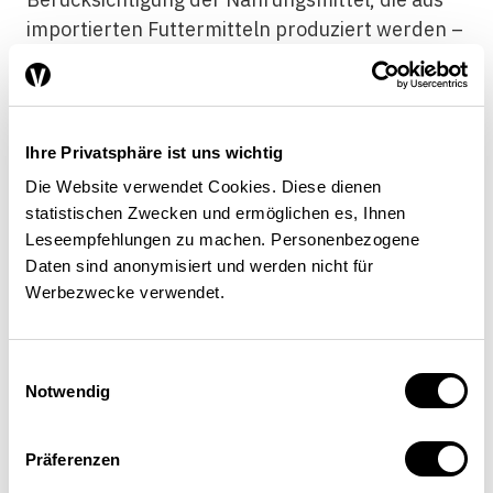
importierten Futtermitteln produziert werden –
liegt der Versorgungsgrad bei 55%. Die
Ernährung der Schweizer Bevölkerung – und
damit auch die Ernährungssicherheit – hängt
also auch von den Importen ab.Der Bericht des
Ihre Privatsphäre ist uns wichtig
Bundesrates zum Postulat Stadler sieht zwei
Die Website verwendet Cookies. Diese dienen
prioritäre Handlungsfelder vor, um die
statistischen Zwecken und ermöglichen es, Ihnen
Ernährungssicherheit der Schweizer
Leseempfehlungen zu machen. Personenbezogene
Bevölkerung in einer Welt mit zunehmend
Daten sind anonymisiert und werden nicht für
Werbezwecke verwendet.
knapper werdenden Rohstoffen und
Ressourcen langfristig sicherstellen zu können:
− Zum einen das Engagement auf
Einwilligungsauswahl
internationaler Ebene. Ansatzpunkte sind z.B.
Notwendig
faire Handelsregeln oder die Förderung von
Transparenz für die Konsumentinnen und
Präferenzen
Konsumenten. Bei der