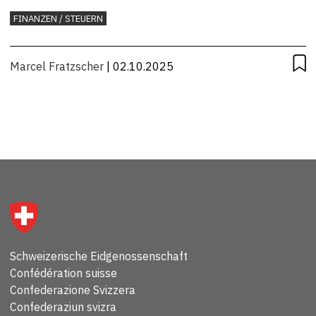
FINANZEN / STEUERN
Marcel Fratzscher
| 02.10.2025
Schweizerische Eidgenossenschaft
Confédération suisse
Confederazione Svizzera
Confederaziun svizra