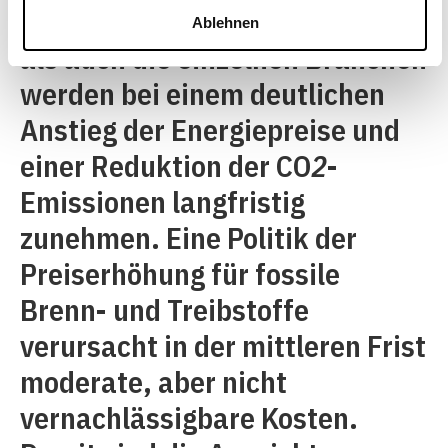
Sowohl der gesamte Konsum
Ablehnen
als auch die einzelnen Branchen
werden bei einem deutlichen
Anstieg der Energiepreise und
einer Reduktion der CO
2
-
Emissionen langfristig
zunehmen. Eine Politik der
Preiserhöhung für fossile
Brenn- und Treibstoffe
verursacht in der mittleren Frist
moderate, aber nicht
vernachlässigbare Kosten.