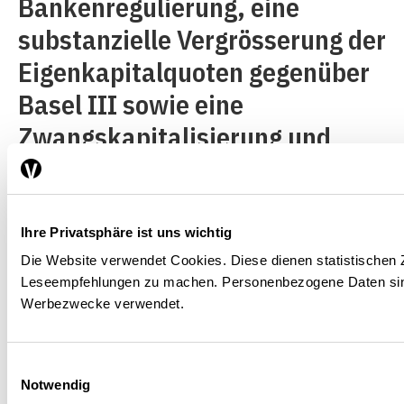
Bankenregulierung, eine
substanzielle Vergrösserung der
Eigenkapitalquoten gegenüber
Basel III sowie eine
Zwangskapitalisierung und
Teilverstaatlichung von
Banken, die nicht genug
Eigenkapital am Markt
Ihre Privatsphäre ist uns wichtig
aufbringen können, um diesen
Die Website verwendet Cookies. Diese dienen statistischen
Leseempfehlungen zu machen. Personenbezogene Daten sind
gehärteten Vorgaben
Werbezwecke verwendet.
entsprechen zu können. Eine
derartige zwangsweise
Einwilligungsauswahl
Notwendig
Rekapitalisierung gefährdeter